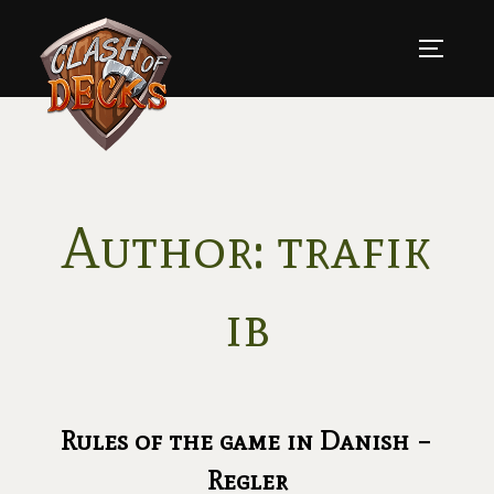
Skip
to
TOGGLE
content
Author:
trafik
ib
Rules of the game in Danish –
Regler