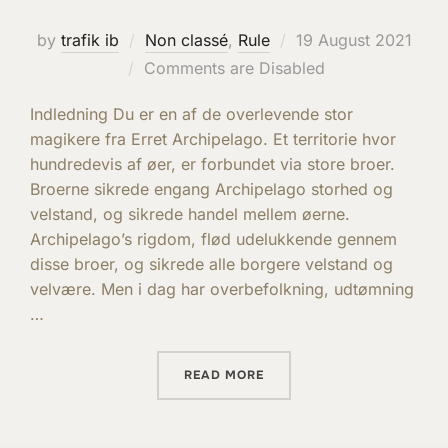
Posted
by
trafik ib
Non classé
,
Rule
19 August 2021
on
Comments are Disabled
Indledning Du er en af de overlevende stor
magikere fra Erret Archipelago. Et territorie hvor
hundredevis af øer, er forbundet via store broer.
Broerne sikrede engang Archipelago storhed og
velstand, og sikrede handel mellem øerne.
Archipelago’s rigdom, flød udelukkende gennem
disse broer, og sikrede alle borgere velstand og
velvære. Men i dag har overbefolkning, udtømning
…
“RULES OF THE GAME IN D
READ MORE