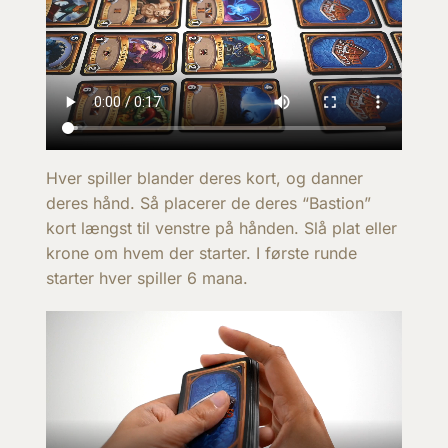
Hver spiller blander deres kort, og danner
deres hånd. Så placerer de deres “Bastion”
kort længst til venstre på hånden. Slå plat eller
krone om hvem der starter. I første runde
starter hver spiller 6 mana.