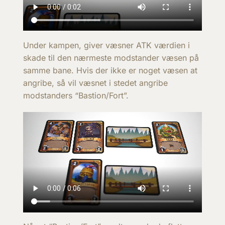
Under kampen, giver væsner ATK værdien i
skade til den nærmeste modstander væsen på
samme bane. Hvis der ikke er noget væsen at
angribe, så vil væsnet i stedet angribe
modstanders “Bastion/Fort”.