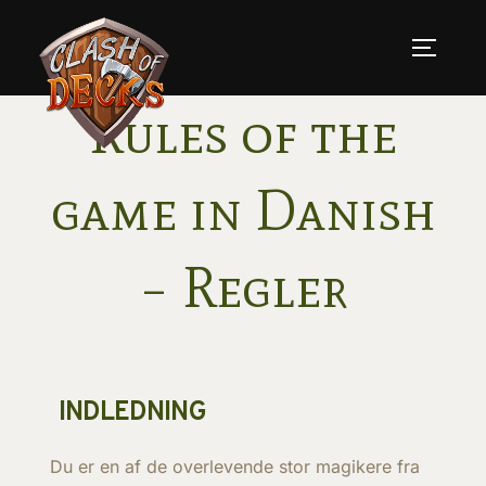
Skip
to
TOGGLE
content
Rules of the
game in Danish
– Regler
INDLEDNING
Du er en af de overlevende stor magikere fra