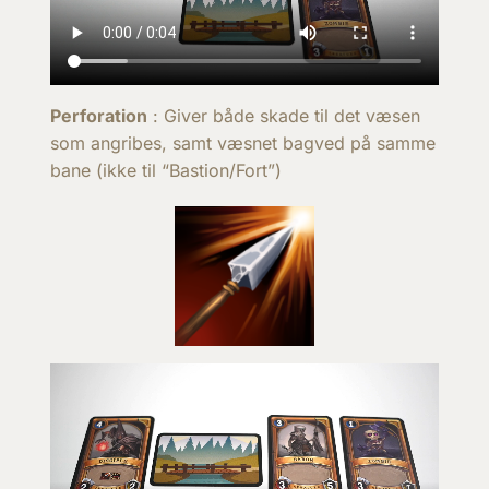
Perforation
: Giver både skade til det væsen
som angribes, samt væsnet bagved på samme
bane (ikke til “Bastion/Fort”)