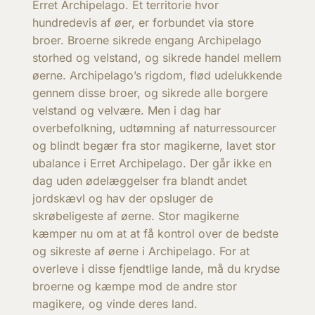
Erret Archipelago. Et territorie hvor
hundredevis af øer, er forbundet via store
broer. Broerne sikrede engang Archipelago
storhed og velstand, og sikrede handel mellem
øerne. Archipelago’s rigdom, flød udelukkende
gennem disse broer, og sikrede alle borgere
velstand og velvære. Men i dag har
overbefolkning, udtømning af naturressourcer
og blindt begær fra stor magikerne, lavet stor
ubalance i Erret Archipelago. Der går ikke en
dag uden ødelæggelser fra blandt andet
jordskævl og hav der opsluger de
skrøbeligeste af øerne. Stor magikerne
kæmper nu om at at få kontrol over de bedste
og sikreste af øerne i Archipelago. For at
overleve i disse fjendtlige lande, må du krydse
broerne og kæmpe mod de andre stor
magikere, og vinde deres land.