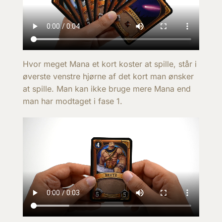
Hvor meget Mana et kort koster at spille, står i
øverste venstre hjørne af det kort man ønsker
at spille. Man kan ikke bruge mere Mana end
man har modtaget i fase 1.