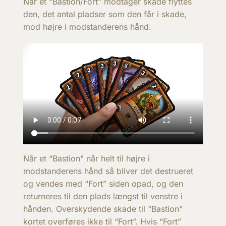
Når et “Bastion/Fort” modtager skade flyttes
den, det antal pladser som den får i skade,
mod højre i modstanderens hånd.
Når et “Bastion” når helt til højre i
modstanderens hånd så bliver det destrueret
og vendes med “Fort” siden opad, og den
returneres til den plads længst til venstre i
hånden. Overskydende skade til “Bastion”
kortet overføres ikke til “Fort”. Hvis “Fort”