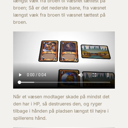
længst væk fra broen til væsnet tættest på
broen; Så er det nederste bane, fra væsnet
længst væk fra broen til væsnet tættest på
broen.
Når et væsen modtager skade på mindst det
den har i HP, så destrueres den, og ryger
tilbage i hånden på pladsen længst til højre i
spillerens hånd.