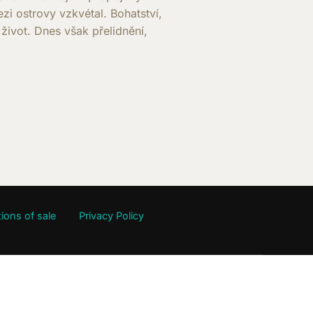
i ostrovy vzkvétal. Bohatství,
ivot. Dnes však přelidnění,
CHÉQUE – PRAVIDLA HRY”
ions of sale
Privacy Policy