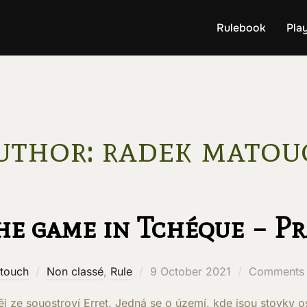
Rulebook
Pla
uthor:
radek matou
he game in Tchéque – Pr
Posted
touch
Non classé
,
Rule
9 October 2021
Comments 
on
ěj ze souostroví Erret. Jedná se o území, kde jsou stovky