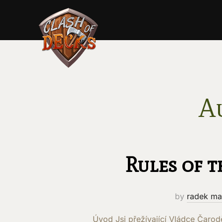
Skip
to
content
A
Rules of t
by
radek ma
Úvod Jsi přežívající Vládce Čarod