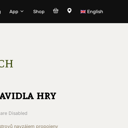
y
App
Shop
English
ch
avidla hry
are Disabled
 ostrovů navzájem propojeny