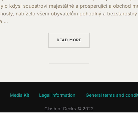
o kdysi souostroví majestátné a prosperující a obchod mez
mosty, nabízelo všem obyvatelům pohodlný a bezstarostný ž
pá …
“RULES OF THE GAME IN T
READ MORE
Media Kit
Legal information
General terms and condit
Clash of Decks © 2022