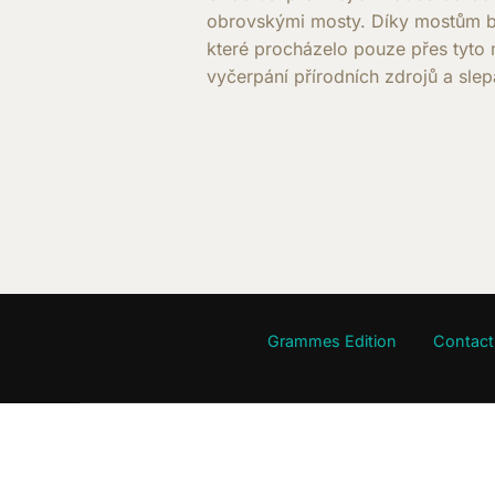
obrovskými mosty. Díky mostům byl
které procházelo pouze přes tyto 
vyčerpání přírodních zdrojů a sle
Grammes Edition
Contact