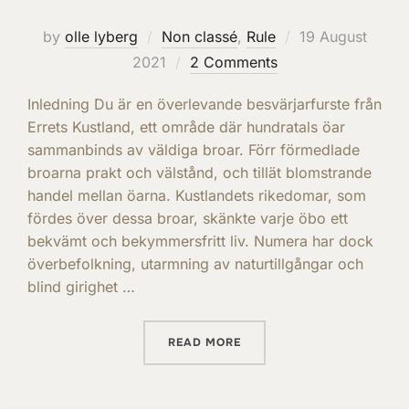
Posted
by
olle lyberg
Non classé
,
Rule
19 August
on
2021
2 Comments
Inledning Du är en överlevande besvärjarfurste från
Errets Kustland, ett område där hundratals öar
sammanbinds av väldiga broar. Förr förmedlade
broarna prakt och välstånd, och tillät blomstrande
handel mellan öarna. Kustlandets rikedomar, som
fördes över dessa broar, skänkte varje öbo ett
bekvämt och bekymmersfritt liv. Numera har dock
överbefolkning, utarmning av naturtillgångar och
blind girighet …
“RULES OF THE GAME IN S
READ MORE