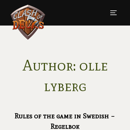
Skip
to
TOGGLE
content
Author:
olle
lyberg
Rules of the game in Swedish –
Regelbok