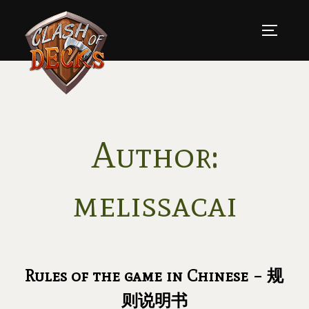
Skip
to
TOGGLE
content
Author:
melissacai
Rules of the game in Chinese – 规
则说明书