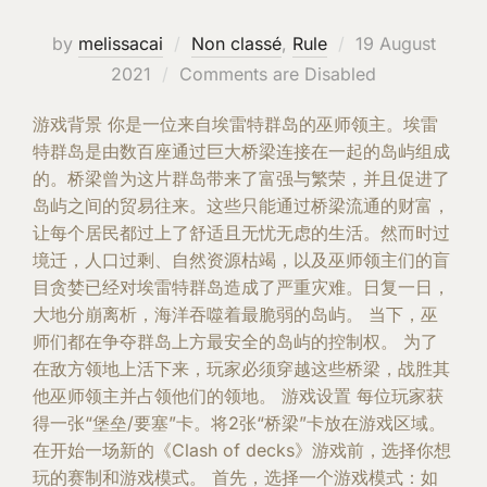
Posted
by
melissacai
Non classé
,
Rule
19 August
on
2021
Comments are Disabled
游戏背景 你是一位来自埃雷特群岛的巫师领主。埃雷
特群岛是由数百座通过巨大桥梁连接在一起的岛屿组成
的。桥梁曾为这片群岛带来了富强与繁荣，并且促进了
岛屿之间的贸易往来。这些只能通过桥梁流通的财富，
让每个居民都过上了舒适且无忧无虑的生活。然而时过
境迁，人口过剩、自然资源枯竭，以及巫师领主们的盲
目贪婪已经对埃雷特群岛造成了严重灾难。日复一日，
大地分崩离析，海洋吞噬着最脆弱的岛屿。 当下，巫
师们都在争夺群岛上方最安全的岛屿的控制权。 为了
在敌方领地上活下来，玩家必须穿越这些桥梁，战胜其
他巫师领主并占领他们的领地。 游戏设置 每位玩家获
得一张“堡垒/要塞”卡。将2张“桥梁”卡放在游戏区域。
在开始一场新的《Clash of decks》游戏前，选择你想
玩的赛制和游戏模式。 首先，选择一个游戏模式：如