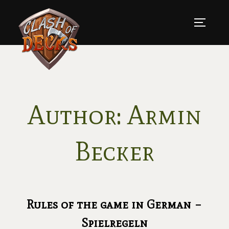
Skip
to
TOGGLE
content
Author:
Armin
Becker
Rules of the game in German –
Spielregeln