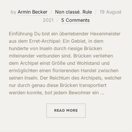
Posted
by
Armin Becker
Non classé
,
Rule
19 August
on
2021
5 Comments
Einführung Du bist ein überlebender Hexenmeister
aus dem Erret-Archipel: Ein Gebiet, in dem
hunderte von Inseln durch riesige Brücken
miteinander verbunden sind. Brücken verliehen
dem Archipel einst Größe und Wohlstand und
ermöglichten einen florierenden Handel zwischen
seinen Inseln. Der Reichtum des Archipels, welcher
nur durch genau diese Brücken transportiert
werden konnte, bot jedem Bewohner ein …
“RULES OF THE GAME IN G
READ MORE