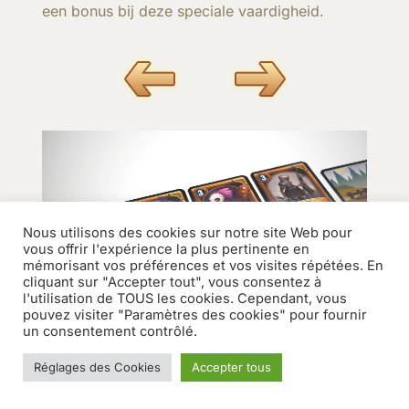
een bonus bij deze speciale vaardigheid.
Nous utilisons des cookies sur notre site Web pour
vous offrir l'expérience la plus pertinente en
mémorisant vos préférences et vos visites répétées. En
cliquant sur "Accepter tout", vous consentez à
l'utilisation de TOUS les cookies. Cependant, vous
pouvez visiter "Paramètres des cookies" pour fournir
un consentement contrôlé.
SOLO MODUS – SNEL SPELEN
Réglages des Cookies
Accepter tous
In de Solo Modus kun je Clash of Decks alleen