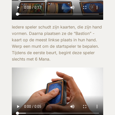
Iedere speler schudt zijn kaarten, die zijn hand
vormen. Daarna plaatsen ze de “Bastion” -
kaart op de meest linkse plaats in hun hand.
Werp een munt om de startspeler te bepalen.
Tijdens de eerste beurt, begint deze speler
slechts met 6 Mana.