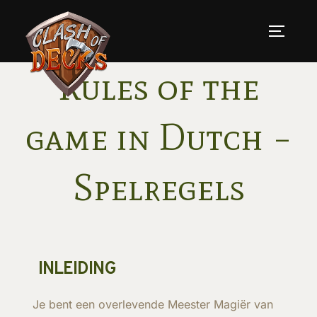
Skip
to
TOGGLE
content
Rules of the
game in Dutch –
Spelregels
INLEIDING
Je bent een overlevende Meester Magiër van