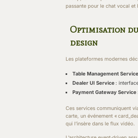
passante pour le chat vocal et 
Optimisation du
design
Les plateformes modernes déco
Table Management Servic
Dealer UI Service
: interfac
Payment Gateway Service
Ces services communiquent vi
carte, un événement « card_dea
qui l’insère dans le flux vidéo.
L’architecture event‑driven ass