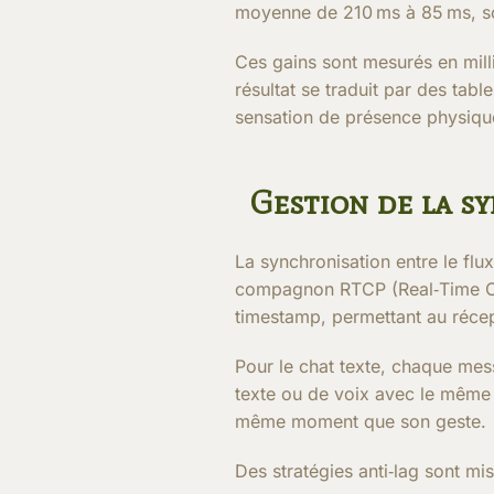
moyenne de 210 ms à 85 ms, so
Ces gains sont mesurés en mil
résultat se traduit par des tabl
sensation de présence physiqu
Gestion de la s
La synchronisation entre le flu
compagnon RTCP (Real‑Time Cont
timestamp, permettant au récept
Pour le chat texte, chaque mes
texte ou de voix avec le même
même moment que son geste.
Des stratégies anti‑lag sont mis