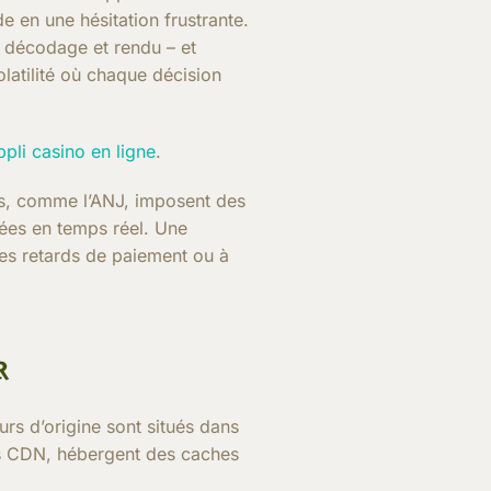
e en une hésitation frustrante.
, décodage et rendu – et
latilité où chaque décision
ppli casino en ligne
.
rs, comme l’ANJ, imposent des
nées en temps réel. Une
 des retards de paiement ou à
r
urs d’origine sont situés dans
es CDN, hébergent des caches