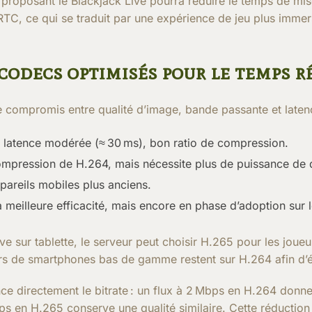
e proposant le Blackjack Live pourra réduire le temps de mis
, ce qui se traduit par une expérience de jeu plus immersi
codecs optimisés pour le temps r
 compromis entre qualité d’image, bande passante et laten
 latence modérée (≈ 30 ms), bon ratio de compression.
ompression de H.264, mais nécessite plus de puissance de
pareils mobiles plus anciens.
a meilleure efficacité, mais encore en phase d’adoption sur 
ve sur tablette, le serveur peut choisir H.265 pour les joue
eurs de smartphones bas de gamme restent sur H.264 afin d’é
ce directement le bitrate : un flux à 2 Mbps en H.264 don
ps en H.265 conserve une qualité similaire. Cette réduction