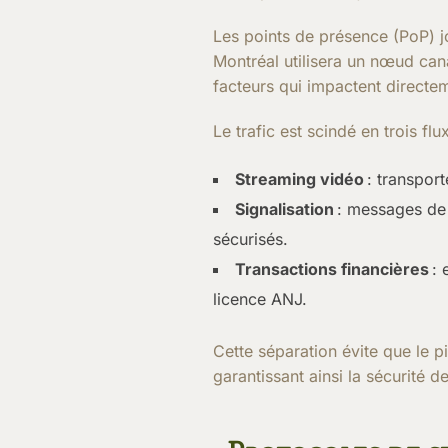
Les points de présence (PoP) jo
Montréal utilisera un nœud cana
facteurs qui impactent directeme
Le trafic est scindé en trois flux
Streaming vidéo
: transpor
Signalisation
: messages de 
sécurisés.
Transactions financières
: 
licence ANJ.
Cette séparation évite que le 
garantissant ainsi la sécurité