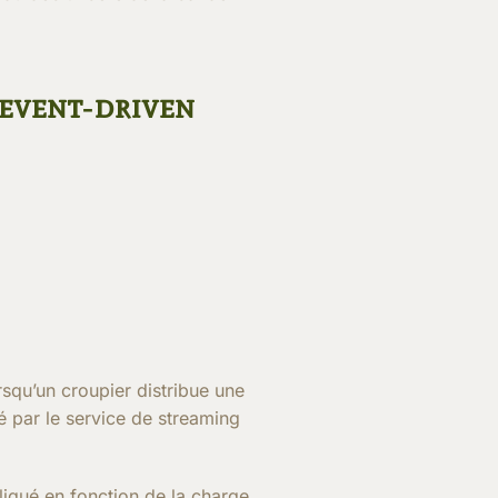
 event‑driven
qu’un croupier distribue une
 par le service de streaming
pliqué en fonction de la charge,