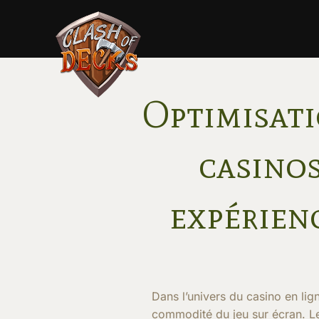
Skip
to
content
Optimisati
casinos
expérien
Dans l’univers du casino en lig
commodité du jeu sur écran. Le