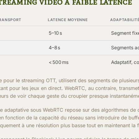
treaming vidéo à faible latence
TRANSPORT
LATENCE MOYENNE
ADAPTABILIT
5–10 s
Segment fix
4–8 s
Segments ad
< 500 ms
Adaptatif, c
e pour le streaming OTT, utilisent des segments de plusieu
ant pour les jeux en direct. WebRTC, au contraire, transme
eurs de voir chaque geste du croupier presque instantaném
te adaptative sous WebRTC repose sur des algorithmes de
 en fonction de la capacité du réseau sans introduire de buffe
uement à une résolution plus basse tout en maintenant la fl