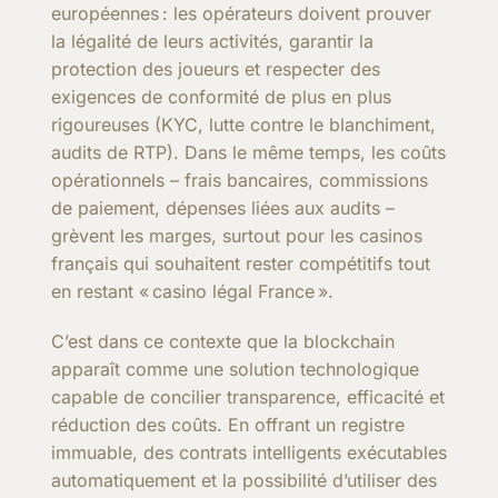
européennes : les opérateurs doivent prouver
la légalité de leurs activités, garantir la
protection des joueurs et respecter des
exigences de conformité de plus en plus
rigoureuses (KYC, lutte contre le blanchiment,
audits de RTP). Dans le même temps, les coûts
opérationnels – frais bancaires, commissions
de paiement, dépenses liées aux audits –
grèvent les marges, surtout pour les casinos
français qui souhaitent rester compétitifs tout
en restant « casino légal France ».
C’est dans ce contexte que la blockchain
apparaît comme une solution technologique
capable de concilier transparence, efficacité et
réduction des coûts. En offrant un registre
immuable, des contrats intelligents exécutables
automatiquement et la possibilité d’utiliser des