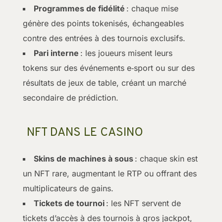
Programmes de fidélité
: chaque mise
génère des points tokenisés, échangeables
contre des entrées à des tournois exclusifs.
Pari interne
: les joueurs misent leurs
tokens sur des événements e‑sport ou sur des
résultats de jeux de table, créant un marché
secondaire de prédiction.
NFT DANS LE CASINO
Skins de machines à sous
: chaque skin est
un NFT rare, augmentant le RTP ou offrant des
multiplicateurs de gains.
Tickets de tournoi
: les NFT servent de
tickets d’accès à des tournois à gros jackpot,