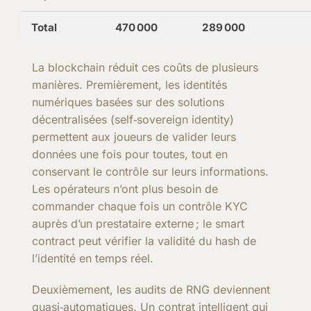
Total
470 000
289 000
La blockchain réduit ces coûts de plusieurs
manières. Premièrement, les identités
numériques basées sur des solutions
décentralisées (self‑sovereign identity)
permettent aux joueurs de valider leurs
données une fois pour toutes, tout en
conservant le contrôle sur leurs informations.
Les opérateurs n’ont plus besoin de
commander chaque fois un contrôle KYC
auprès d’un prestataire externe ; le smart
contract peut vérifier la validité du hash de
l’identité en temps réel.
Deuxièmement, les audits de RNG deviennent
quasi‑automatiques. Un contrat intelligent qui