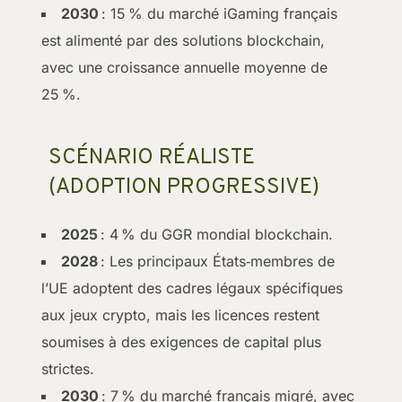
2030
: 15 % du marché iGaming français
est alimenté par des solutions blockchain,
avec une croissance annuelle moyenne de
25 %.
SCÉNARIO RÉALISTE
(ADOPTION PROGRESSIVE)
2025
: 4 % du GGR mondial blockchain.
2028
: Les principaux États‑membres de
l’UE adoptent des cadres légaux spécifiques
aux jeux crypto, mais les licences restent
soumises à des exigences de capital plus
strictes.
2030
: 7 % du marché français migré, avec