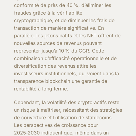
conformité de près de 40 %, d’éliminer les
fraudes grâce à la vérifiabilité
cryptographique, et de diminuer les frais de
transaction de manière significative. En
parallèle, les jetons natifs et les NFT offrent de
nouvelles sources de revenus pouvant
représenter jusqu’à 10 % du GGR. Cette
combinaison d’efficacité opérationnelle et de
diversification des revenus attire les
investisseurs institutionnels, qui voient dans la
transparence blockchain une garantie de
rentabilité à long terme.
Cependant, la volatilité des crypto‑actifs reste
un risque à maîtriser, nécessitant des stratégies
de couverture et l’utilisation de stablecoins.
Les perspectives de croissance pour
2025‑2030 indiquent que, même dans un