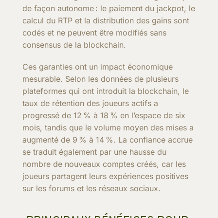
de façon autonome : le paiement du jackpot, le
calcul du RTP et la distribution des gains sont
codés et ne peuvent être modifiés sans
consensus de la blockchain.
Ces garanties ont un impact économique
mesurable. Selon les données de plusieurs
plateformes qui ont introduit la blockchain, le
taux de rétention des joueurs actifs a
progressé de 12 % à 18 % en l’espace de six
mois, tandis que le volume moyen des mises a
augmenté de 9 % à 14 %. La confiance accrue
se traduit également par une hausse du
nombre de nouveaux comptes créés, car les
joueurs partagent leurs expériences positives
sur les forums et les réseaux sociaux.