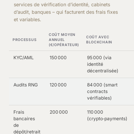
services de vérification d’identité, cabinets
d’audit, banques – qui facturent des frais fixes
et variables.
COÛT MOYEN
COÛT AVEC
PROCESSUS
ANNUEL
BLOCKCHAIN
(€/OPÉRATEUR)
KYC/AML
150 000
95 000 (via
identité
décentralisée)
Audits RNG
120 000
84 000 (smart
contracts
vérifiables)
Frais
200 000
110 000
bancaires
(crypto‑payments)
de
dépôt/retrait