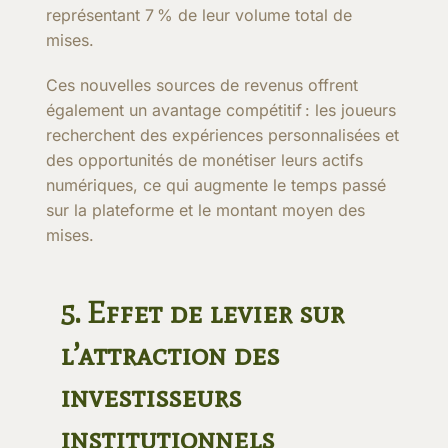
représentant 7 % de leur volume total de
mises.
Ces nouvelles sources de revenus offrent
également un avantage compétitif : les joueurs
recherchent des expériences personnalisées et
des opportunités de monétiser leurs actifs
numériques, ce qui augmente le temps passé
sur la plateforme et le montant moyen des
mises.
5. Effet de levier sur
l’attraction des
investisseurs
institutionnels