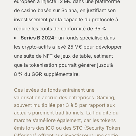
européen a injecté 12 M€ dans une plateforme
de casino basée sur Solana, en justifiant son
investissement par la capacité du protocole à
réduire les coûts de conformité de 35 %.
Series B 2024
: un fonds spécialisé dans
les crypto‑actifs a levé 25 M€ pour développer
une suite de NFT de jeux de table, estimant
que la tokenisation pourrait générer jusqu’à
8 % du GGR supplémentaire.
Ces levées de fonds entraînent une
valorisation accrue des entreprises iGaming,
souvent multipliée par 3 à 5 par rapport aux
acteurs purement traditionnels. La liquidité du
marché s’améliore également, car les tokens
émis lors des ICO ou des STO (Security Token
Offerings) offrent aux investisseurs une sortie