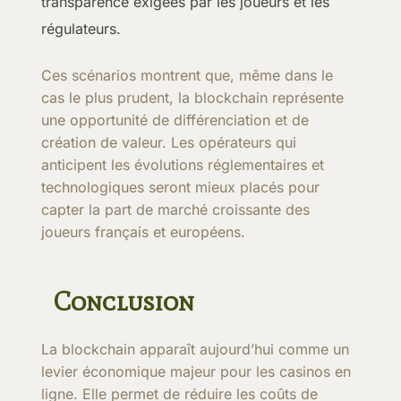
transparence exigées par les joueurs et les
régulateurs.
Ces scénarios montrent que, même dans le
cas le plus prudent, la blockchain représente
une opportunité de différenciation et de
création de valeur. Les opérateurs qui
anticipent les évolutions réglementaires et
technologiques seront mieux placés pour
capter la part de marché croissante des
joueurs français et européens.
Conclusion
La blockchain apparaît aujourd’hui comme un
levier économique majeur pour les casinos en
ligne. Elle permet de réduire les coûts de