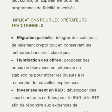
blockchain, principalement pour les
programmes de fidélité tokenisés.
IMPLICATIONS POUR LES OPÉRATEURS
TRADITIONNELS
Migration partielle
: intégrer des solutions
de paiement crypto tout en conservant les
méthodes bancaires classiques.
Hybridation des offres
: proposer des
bonus de bienvenue en tokens ou en
stablecoins pour attirer les joueurs à la
recherche de nouvelles expériences.
Investissement en R&D
: développer des
smart contracts certifiés pour le RNG et le RTP
afin de répondre aux exigences de