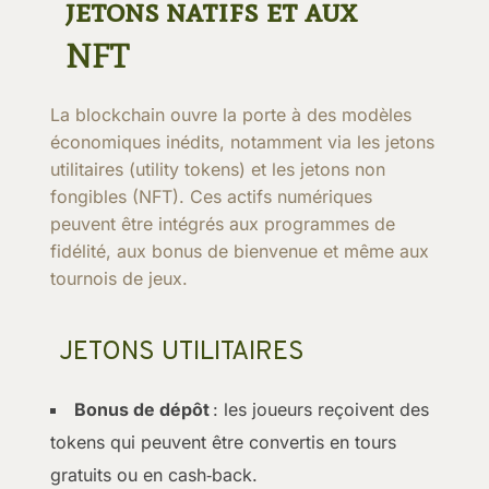
jetons natifs et aux
NFT
La blockchain ouvre la porte à des modèles
économiques inédits, notamment via les jetons
utilitaires (utility tokens) et les jetons non
fongibles (NFT). Ces actifs numériques
peuvent être intégrés aux programmes de
fidélité, aux bonus de bienvenue et même aux
tournois de jeux.
JETONS UTILITAIRES
Bonus de dépôt
: les joueurs reçoivent des
tokens qui peuvent être convertis en tours
gratuits ou en cash‑back.