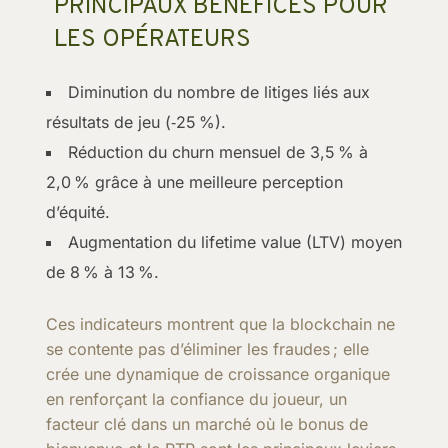
PRINCIPAUX BÉNÉFICES POUR
LES OPÉRATEURS
Diminution du nombre de litiges liés aux
résultats de jeu (‑25 %).
Réduction du churn mensuel de 3,5 % à
2,0 % grâce à une meilleure perception
d’équité.
Augmentation du lifetime value (LTV) moyen
de 8 % à 13 %.
Ces indicateurs montrent que la blockchain ne
se contente pas d’éliminer les fraudes ; elle
crée une dynamique de croissance organique
en renforçant la confiance du joueur, un
facteur clé dans un marché où le bonus de