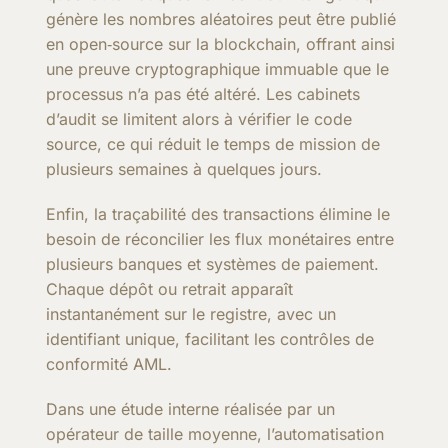
génère les nombres aléatoires peut être publié
en open‑source sur la blockchain, offrant ainsi
une preuve cryptographique immuable que le
processus n’a pas été altéré. Les cabinets
d’audit se limitent alors à vérifier le code
source, ce qui réduit le temps de mission de
plusieurs semaines à quelques jours.
Enfin, la traçabilité des transactions élimine le
besoin de réconcilier les flux monétaires entre
plusieurs banques et systèmes de paiement.
Chaque dépôt ou retrait apparaît
instantanément sur le registre, avec un
identifiant unique, facilitant les contrôles de
conformité AML.
Dans une étude interne réalisée par un
opérateur de taille moyenne, l’automatisation