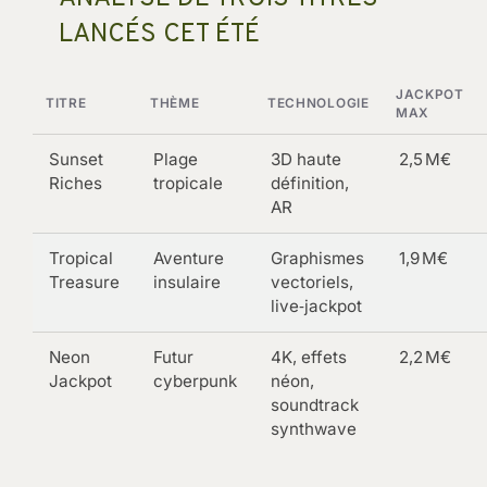
LANCÉS CET ÉTÉ
JACKPOT
TITRE
THÈME
TECHNOLOGIE
MAX
Sunset
Plage
3D haute
2,5 M€
Riches
tropicale
définition,
AR
Tropical
Aventure
Graphismes
1,9 M€
Treasure
insulaire
vectoriels,
live‑jackpot
Neon
Futur
4K, effets
2,2 M€
Jackpot
cyberpunk
néon,
soundtrack
synthwave