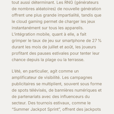
tout aussi déterminant. Les RNG (générateurs
de nombres aléatoires) de nouvelle génération
offrent une plus grande impartialité, tandis que
le cloud gaming permet de charger les jeux
instantanément sur tous les appareils.
L’intégration mobile, quant à elle, a fait
grimper le taux de jeu sur smartphone de 27 %
durant les mois de juillet et août, les joueurs
profitant des pauses estivales pour tenter leur
chance depuis la plage ou la terrasse.
L’été, en particulier, agit comme un
amplificateur de visibilité. Les campagnes
publicitaires se multiplient, souvent sous forme
de spots télévisés, de bannières numériques et
de partenariats avec des influenceurs du
secteur. Des tournois estivaux, comme le
“Summer Jackpot Sprint”, offrent des jackpots