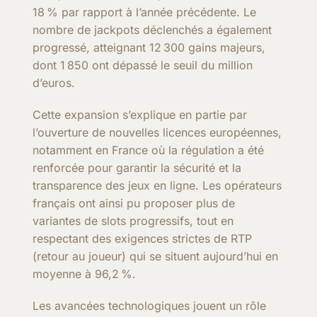
18 % par rapport à l’année précédente. Le
nombre de jackpots déclenchés a également
progressé, atteignant 12 300 gains majeurs,
dont 1 850 ont dépassé le seuil du million
d’euros.
Cette expansion s’explique en partie par
l’ouverture de nouvelles licences européennes,
notamment en France où la régulation a été
renforcée pour garantir la sécurité et la
transparence des jeux en ligne. Les opérateurs
français ont ainsi pu proposer plus de
variantes de slots progressifs, tout en
respectant des exigences strictes de RTP
(retour au joueur) qui se situent aujourd’hui en
moyenne à 96,2 %.
Les avancées technologiques jouent un rôle