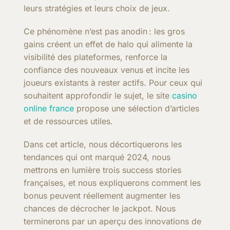
leurs stratégies et leurs choix de jeux.
Ce phénomène n’est pas anodin : les gros
gains créent un effet de halo qui alimente la
visibilité des plateformes, renforce la
confiance des nouveaux venus et incite les
joueurs existants à rester actifs. Pour ceux qui
souhaitent approfondir le sujet, le site
casino
online france
propose une sélection d’articles
et de ressources utiles.
Dans cet article, nous décortiquerons les
tendances qui ont marqué 2024, nous
mettrons en lumière trois success stories
françaises, et nous expliquerons comment les
bonus peuvent réellement augmenter les
chances de décrocher le jackpot. Nous
terminerons par un aperçu des innovations de