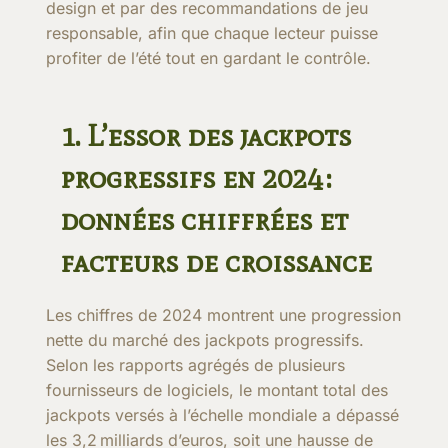
design et par des recommandations de jeu
responsable, afin que chaque lecteur puisse
profiter de l’été tout en gardant le contrôle.
1. L’essor des jackpots
progressifs en 2024 :
données chiffrées et
facteurs de croissance
Les chiffres de 2024 montrent une progression
nette du marché des jackpots progressifs.
Selon les rapports agrégés de plusieurs
fournisseurs de logiciels, le montant total des
jackpots versés à l’échelle mondiale a dépassé
les 3,2 milliards d’euros, soit une hausse de