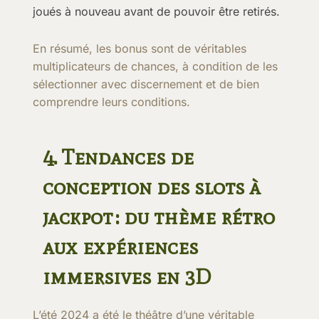
joués à nouveau avant de pouvoir être retirés.
En résumé, les bonus sont de véritables
multiplicateurs de chances, à condition de les
sélectionner avec discernement et de bien
comprendre leurs conditions.
4. Tendances de
conception des slots à
jackpot : du thème rétro
aux expériences
immersives en 3D
L’été 2024 a été le théâtre d’une véritable