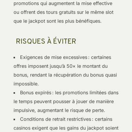
promotions qui augmentent la mise effective
ou offrent des tours gratuits sur le même slot
que le jackpot sont les plus bénéfiques.
RISQUES À ÉVITER
Exigences de mise excessives : certaines
offres imposent jusqu’à 50× le montant du
bonus, rendant la récupération du bonus quasi
impossible.
Bonus expirés : les promotions limitées dans
le temps peuvent pousser à jouer de manière
impulsive, augmentant le risque de perte.
Conditions de retrait restrictives : certains
casinos exigent que les gains du jackpot soient