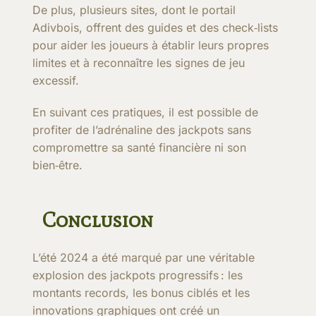
De plus, plusieurs sites, dont le portail
Adivbois, offrent des guides et des check‑lists
pour aider les joueurs à établir leurs propres
limites et à reconnaître les signes de jeu
excessif.
En suivant ces pratiques, il est possible de
profiter de l’adrénaline des jackpots sans
compromettre sa santé financière ni son
bien‑être.
Conclusion
L’été 2024 a été marqué par une véritable
explosion des jackpots progressifs : les
montants records, les bonus ciblés et les
innovations graphiques ont créé un