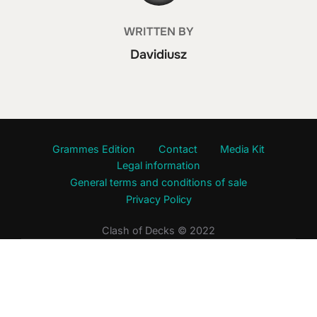
WRITTEN BY
Davidiusz
Grammes Edition
Contact
Media Kit
Legal information
General terms and conditions of sale
Privacy Policy
Clash of Decks © 2022