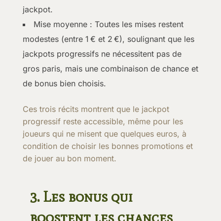
jackpot.
Mise moyenne : Toutes les mises restent
modestes (entre 1 € et 2 €), soulignant que les
jackpots progressifs ne nécessitent pas de
gros paris, mais une combinaison de chance et
de bonus bien choisis.
Ces trois récits montrent que le jackpot
progressif reste accessible, même pour les
joueurs qui ne misent que quelques euros, à
condition de choisir les bonnes promotions et
de jouer au bon moment.
3. Les bonus qui
boostent les chances