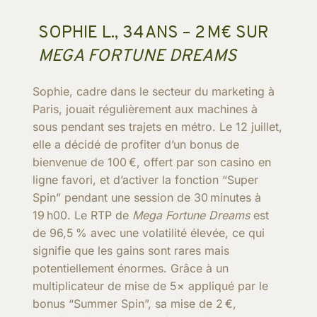
SOPHIE L., 34 ANS – 2 M€ SUR
MEGA FORTUNE DREAMS
Sophie, cadre dans le secteur du marketing à
Paris, jouait régulièrement aux machines à
sous pendant ses trajets en métro. Le 12 juillet,
elle a décidé de profiter d’un bonus de
bienvenue de 100 €, offert par son casino en
ligne favori, et d’activer la fonction “Super
Spin” pendant une session de 30 minutes à
19 h00. Le RTP de
Mega Fortune Dreams
est
de 96,5 % avec une volatilité élevée, ce qui
signifie que les gains sont rares mais
potentiellement énormes. Grâce à un
multiplicateur de mise de 5× appliqué par le
bonus “Summer Spin”, sa mise de 2 €,