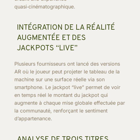
quasi‑cinématographique.
INTÉGRATION DE LA RÉALITÉ
AUGMENTÉE ET DES
JACKPOTS “LIVE”
Plusieurs fournisseurs ont lancé des versions
AR où le joueur peut projeter le tableau de la
machine sur une surface réelle via son
smartphone. Le jackpot “live” permet de voir
en temps réel le montant du jackpot qui
augmente à chaque mise globale effectuée par
la communauté, renforçant le sentiment
d’appartenance.
ANALYSE DE TROIS TITRES