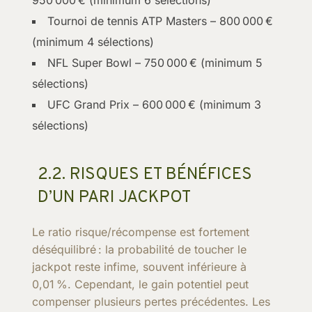
950 000 € (minimum 6 sélections)
Tournoi de tennis ATP Masters – 800 000 €
(minimum 4 sélections)
NFL Super Bowl – 750 000 € (minimum 5
sélections)
UFC Grand Prix – 600 000 € (minimum 3
sélections)
2.2. RISQUES ET BÉNÉFICES
D’UN PARI JACKPOT
Le ratio risque/récompense est fortement
déséquilibré : la probabilité de toucher le
jackpot reste infime, souvent inférieure à
0,01 %. Cependant, le gain potentiel peut
compenser plusieurs pertes précédentes. Les