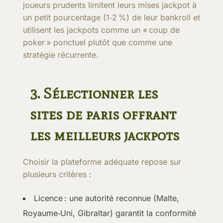
joueurs prudents limitent leurs mises jackpot à
un petit pourcentage (1‑2 %) de leur bankroll et
utilisent les jackpots comme un « coup de
poker » ponctuel plutôt que comme une
stratégie récurrente.
3. Sélectionner les
sites de paris offrant
les meilleurs jackpots
Choisir la plateforme adéquate repose sur
plusieurs critères :
Licence : une autorité reconnue (Malte,
Royaume‑Uni, Gibraltar) garantit la conformité