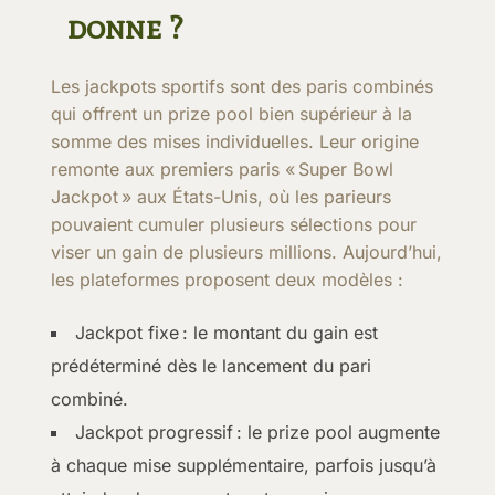
donne ?
Les jackpots sportifs sont des paris combinés
qui offrent un prize pool bien supérieur à la
somme des mises individuelles. Leur origine
remonte aux premiers paris « Super Bowl
Jackpot » aux États-Unis, où les parieurs
pouvaient cumuler plusieurs sélections pour
viser un gain de plusieurs millions. Aujourd’hui,
les plateformes proposent deux modèles :
Jackpot fixe : le montant du gain est
prédéterminé dès le lancement du pari
combiné.
Jackpot progressif : le prize pool augmente
à chaque mise supplémentaire, parfois jusqu’à