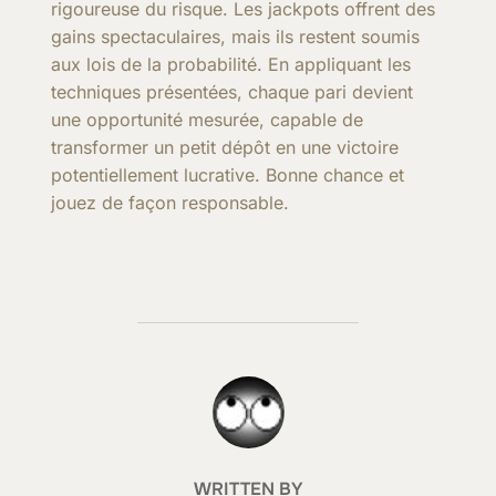
rigoureuse du risque. Les jackpots offrent des
gains spectaculaires, mais ils restent soumis
aux lois de la probabilité. En appliquant les
techniques présentées, chaque pari devient
une opportunité mesurée, capable de
transformer un petit dépôt en une victoire
potentiellement lucrative. Bonne chance et
jouez de façon responsable.
POST AUTHOR
WRITTEN BY