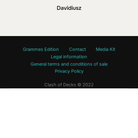
Davidiusz
Grammes Edition
Contact
Media Kit
Legal information
General terms and conditions of sale
Privacy Policy
Clash of Decks © 2022