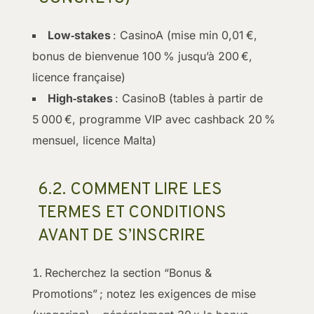
Low‑stakes
: CasinoA (mise min 0,01 €,
bonus de bienvenue 100 % jusqu’à 200 €,
licence française)
High‑stakes
: CasinoB (tables à partir de
5 000 €, programme VIP avec cashback 20 %
mensuel, licence Malta)
6.2. COMMENT LIRE LES
TERMES ET CONDITIONS
AVANT DE S’INSCRIRE
Recherchez la section “Bonus &
Promotions” ; notez les exigences de mise