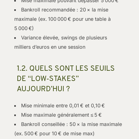
Mise maximale pouvant dépasser 5 000 €
Bankroll recommandée : 20 × la mise
maximale (ex. 100 000 € pour une table à
5 000 €)
Variance élevée, swings de plusieurs
milliers d’euros en une session
1.2. QUELS SONT LES SEUILS
DE “LOW‑STAKES”
AUJOURD’HUI ?
Mise minimale entre 0,01 € et 0,10 €
Mise maximale généralement ≤ 5 €
Bankroll conseillée : 50 × la mise maximale
(ex. 500 € pour 10 € de mise max)