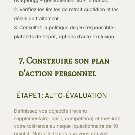
(wagering) – généralement 30 x le bonus.
Vérifiez les limites de retrait quotidien et les
délais de traitement.
Consultez la politique de jeu responsable :
plafonds de dépôt, options d’auto‑exclusion.
7. Construire son plan
d’action personnel
ÉTAPE 1 : AUTO‑ÉVALUATION
Définissez vos objectifs (revenu
supplémentaire, loisir, compétition) et mesurez
votre tolérance au risque (questionnaire de 10
points). Notez le temps que vous pouvez