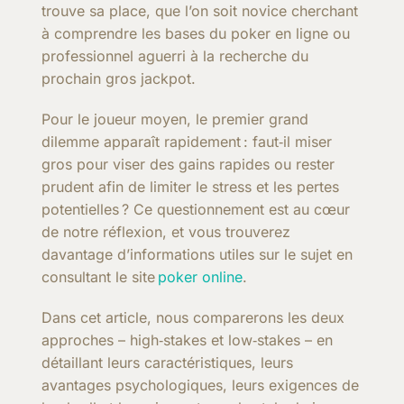
trouve sa place, que l’on soit novice cherchant
à comprendre les bases du poker en ligne ou
professionnel aguerri à la recherche du
prochain gros jackpot.
Pour le joueur moyen, le premier grand
dilemme apparaît rapidement : faut‑il miser
gros pour viser des gains rapides ou rester
prudent afin de limiter le stress et les pertes
potentielles ? Ce questionnement est au cœur
de notre réflexion, et vous trouverez
davantage d’informations utiles sur le sujet en
consultant le site
poker online
.
Dans cet article, nous comparerons les deux
approches – high‑stakes et low‑stakes – en
détaillant leurs caractéristiques, leurs
avantages psychologiques, leurs exigences de