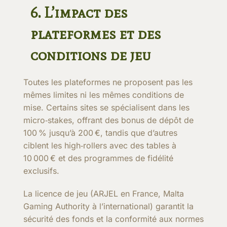
6. L’impact des
plateformes et des
conditions de jeu
Toutes les plateformes ne proposent pas les
mêmes limites ni les mêmes conditions de
mise. Certains sites se spécialisent dans les
micro‑stakes, offrant des bonus de dépôt de
100 % jusqu’à 200 €, tandis que d’autres
ciblent les high‑rollers avec des tables à
10 000 € et des programmes de fidélité
exclusifs.
La licence de jeu (ARJEL en France, Malta
Gaming Authority à l’international) garantit la
sécurité des fonds et la conformité aux normes