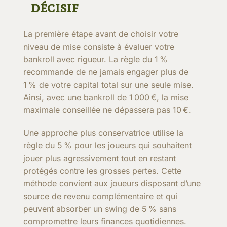
décisif
La première étape avant de choisir votre
niveau de mise consiste à évaluer votre
bankroll avec rigueur. La règle du 1 %
recommande de ne jamais engager plus de
1 % de votre capital total sur une seule mise.
Ainsi, avec une bankroll de 1 000 €, la mise
maximale conseillée ne dépassera pas 10 €.
Une approche plus conservatrice utilise la
règle du 5 % pour les joueurs qui souhaitent
jouer plus agressivement tout en restant
protégés contre les grosses pertes. Cette
méthode convient aux joueurs disposant d’une
source de revenu complémentaire et qui
peuvent absorber un swing de 5 % sans
compromettre leurs finances quotidiennes.