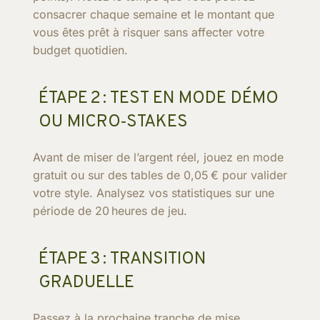
consacrer chaque semaine et le montant que
vous êtes prêt à risquer sans affecter votre
budget quotidien.
ÉTAPE 2 : TEST EN MODE DÉMO
OU MICRO‑STAKES
Avant de miser de l’argent réel, jouez en mode
gratuit ou sur des tables de 0,05 € pour valider
votre style. Analysez vos statistiques sur une
période de 20 heures de jeu.
ÉTAPE 3 : TRANSITION
GRADUELLE
Passez à la prochaine tranche de mise