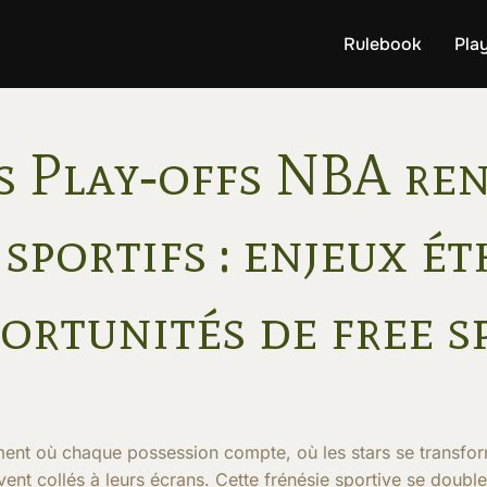
Rulebook
Pla
s Play‑offs NBA re
 sportifs : enjeux é
ortunités de free s
ment où chaque possession compte, où les stars se transfor
ent collés à leurs écrans. Cette frénésie sportive se doubl