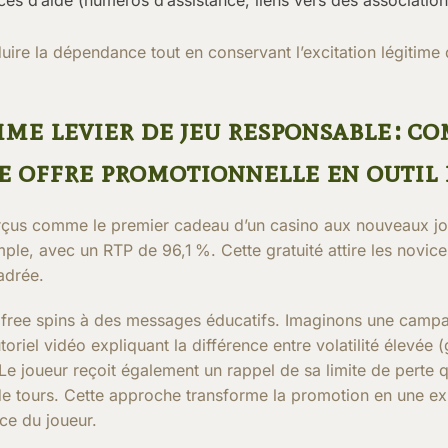
ces d’aide (numéros d’assistance, liens vers des associatio
ire la dépendance tout en conservant l’excitation légitime 
mme levier de jeu responsable : 
 offre promotionnelle en outil 
rçus comme le premier cadeau d’un casino aux nouveaux joue
ple, avec un RTP de 96,1 %. Cette gratuité attire les novic
cadrée.
es free spins à des messages éducatifs. Imaginons une cam
oriel vidéo expliquant la différence entre volatilité élevée (g
 Le joueur reçoit également un rappel de sa limite de perte 
de tours. Cette approche transforme la promotion en une ex
ce du joueur.