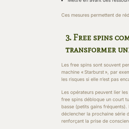
Mettre en avant des ressour
Ces mesures permettent de rédu
3. Free spins co
transformer une
Les free spins sont souvent pe
machine « Starburst », par exem
les risques si elle n’est pas en
Les opérateurs peuvent lier l
free spins débloque un court tut
basse (petits gains fréquents).
déclencher la prochaine série 
renforçant la prise de conscien