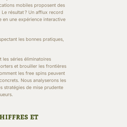
lications mobiles proposent des
Le résultat ? Un afflux record
e en une expérience interactive
spectant les bonnes pratiques,
 les séries éliminatoires
ters et brouiller les frontières
e comment les free spins peuvent
 concrets. Nous analyserons les
es stratégies de mise prudente
ueurs.
chiffres et