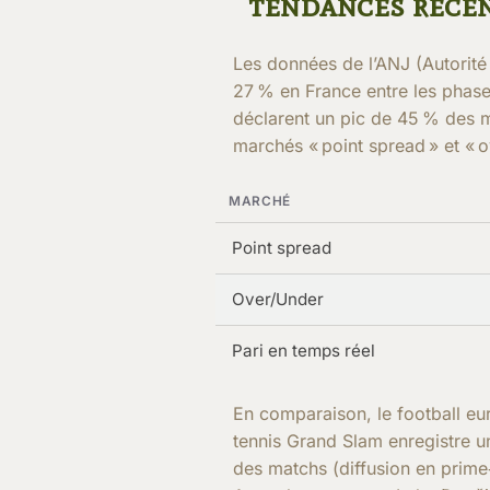
tendances réce
Les données de l’ANJ (Autorité
27 % en France entre les phase
déclarent un pic de 45 % des mi
marchés « point spread » et « o
MARCHÉ
Point spread
Over/Under
Pari en temps réel
En comparaison, le football eu
tennis Grand Slam enregistre un
des matchs (diffusion en prime