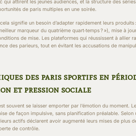
i attirent les jeunes audiences, et la structure des séries 
rtunités de paris multiples en une soirée.
cela signifie un besoin d’adapter rapidement leurs produits
e meilleur marqueur du quatrième quart‑temps ? »), mise à jou
nditions de mise. Les plateformes qui réussissent à allier ra
nce des parieurs, tout en évitant les accusations de manipu
hiques des paris sportifs en péri
ion et pression sociale
’est souvent se laisser emporter par l’émotion du moment. Le
ise de façon impulsive, sans planification préalable. Selon 
rieurs actifs déclarent avoir augmenté leurs mises de plus 
perte de contrôle.