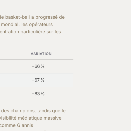
le basket-ball a progressé de
 mondial, les opérateurs
tration particulière sur les
VARIATION
+66 %
+67 %
+83 %
 des champions, tandis que le
isibilité médiatique massive
s comme Giannis