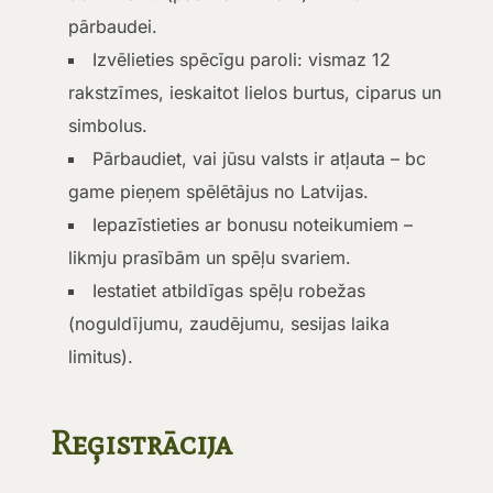
pārbaudei.
Izvēlieties spēcīgu paroli: vismaz 12
rakstzīmes, ieskaitot lielos burtus, ciparus un
simbolus.
Pārbaudiet, vai jūsu valsts ir atļauta – bc
game pieņem spēlētājus no Latvijas.
Iepazīstieties ar bonusu noteikumiem –
likmju prasībām un spēļu svariem.
Iestatiet atbildīgas spēļu robežas
(noguldījumu, zaudējumu, sesijas laika
limitus).
Reģistrācija