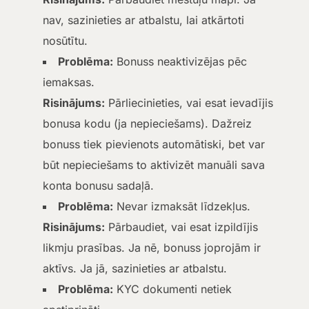
nav, sazinieties ar atbalstu, lai atkārtoti
nosūtītu.
Problēma:
Bonuss neaktivizējas pēc
iemaksas.
Risinājums:
Pārliecinieties, vai esat ievadījis
bonusa kodu (ja nepieciešams). Dažreiz
bonuss tiek pievienots automātiski, bet var
būt nepieciešams to aktivizēt manuāli sava
konta bonusu sadaļā.
Problēma:
Nevar izmaksāt līdzekļus.
Risinājums:
Pārbaudiet, vai esat izpildījis
likmju prasības. Ja nē, bonuss joprojām ir
aktīvs. Ja jā, sazinieties ar atbalstu.
Problēma:
KYC dokumenti netiek