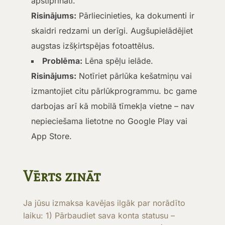
apstiprināti.
Risinājums:
Pārliecinieties, ka dokumenti ir
skaidri redzami un derīgi. Augšupielādējiet
augstas izšķirtspējas fotoattēlus.
Problēma:
Lēna spēļu ielāde.
Risinājums:
Notīriet pārlūka kešatmiņu vai
izmantojiet citu pārlūkprogrammu. bc game
darbojas arī kā mobilā tīmekļa vietne – nav
nepieciešama lietotne no Google Play vai
App Store.
Vērts zināt
Ja jūsu izmaksa kavējas ilgāk par norādīto
laiku: 1) Pārbaudiet sava konta statusu –