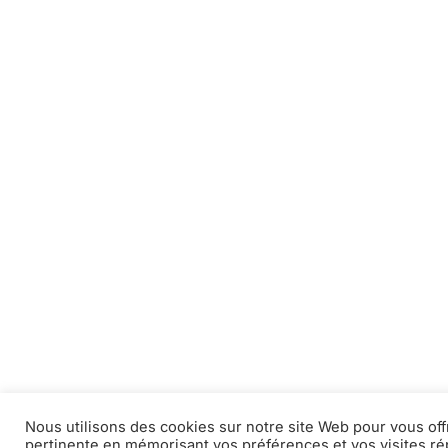
Nous utilisons des cookies sur notre site Web pour vous offr
pertinente en mémorisant vos préférences et vos visites ré