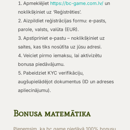
Apmeklējiet
https://bc-game.com.lv/
un
noklikšķiniet uz ‘Reģistrēties’.
Aizpildiet reģistrācijas formu: e-pasts,
parole, valsts, valūta (EUR).
Apstipriniet e-pastu – noklikšķiniet uz
saites, kas tiks nosūtīta uz jūsu adresi.
Veiciet pirmo iemaksu, lai aktivizētu
bonusa piedāvājumu.
Pabeidziet KYC verifikāciju,
augšupielādējot dokumentus (ID un adreses
apliecinājumu).
Bonusa matemātika
Pieņemsim, ka bc game piedāvā 100% bonusu