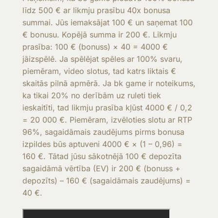
līdz 500 € ar likmju prasību 40x bonusa
summai. Jūs iemaksājat 100 € un saņemat 100
€ bonusu. Kopējā summa ir 200 €. Likmju
prasība: 100 € (bonuss) × 40 = 4000 €
jāizspēlē. Ja spēlējat spēles ar 100% svaru,
piemēram, video slotus, tad katrs liktais €
skaitās pilnā apmērā. Ja bk game ir noteikums,
ka tikai 20% no derībām uz ruleti tiek
ieskaitīti, tad likmju prasība kļūst 4000 € / 0,2
= 20 000 €. Piemēram, izvēloties slotu ar RTP
96%, sagaidāmais zaudējums pirms bonusa
izpildes būs aptuveni 4000 € × (1 – 0,96) =
160 €. Tātad jūsu sākotnējā 100 € depozīta
sagaidāmā vērtība (EV) ir 200 € (bonuss +
depozīts) – 160 € (sagaidāmais zaudējums) =
40 €.