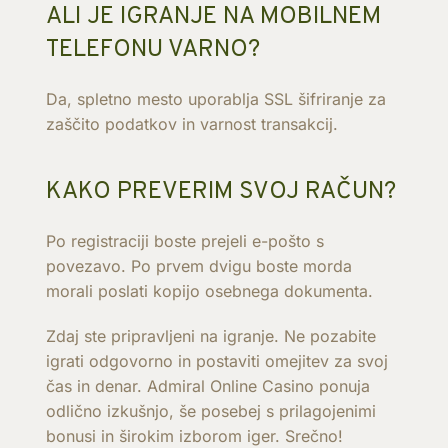
ALI JE IGRANJE NA MOBILNEM
TELEFONU VARNO?
Da, spletno mesto uporablja SSL šifriranje za
zaščito podatkov in varnost transakcij.
KAKO PREVERIM SVOJ RAČUN?
Po registraciji boste prejeli e-pošto s
povezavo. Po prvem dvigu boste morda
morali poslati kopijo osebnega dokumenta.
Zdaj ste pripravljeni na igranje. Ne pozabite
igrati odgovorno in postaviti omejitev za svoj
čas in denar. Admiral Online Casino ponuja
odlično izkušnjo, še posebej s prilagojenimi
bonusi in širokim izborom iger. Srečno!