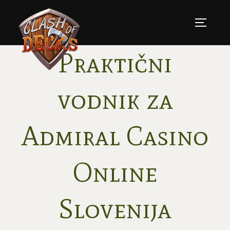
Skip
to
TOGGLE
content
Praktični
vodnik za
Admiral Casino
Online
Slovenija