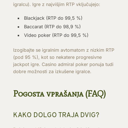
igralcu). Igre z najvišjim RTP vključujejo:
Blackjack (RTP do 99,5 %)
Baccarat (RTP do 98,9 %)
Video poker (RTP do 99,5 %)
Izogibajte se igralnim avtomatom z nizkim RTP
(pod 95 %), kot so nekatere progresivne
jackpot igre. Casino admiral poker ponuja tudi
dobre možnosti za izkušene igralce.
Pogosta vprašanja (FAQ)
KAKO DOLGO TRAJA DVIG?