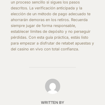
un proceso sencillo si sigues los pasos
descritos. La verificación anticipada y la
elección de un método de pago adecuado te
ahorrarán demoras en los retiros. Recuerda
siempre jugar de forma responsable,
establecer límites de depósito y no perseguir
pérdidas. Con esta guía práctica, estás listo
para empezar a disfrutar de retabet apuestas y
del casino en vivo con total confianza.
POST AUTHOR
WRITTEN BY