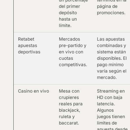
del primer
página de
depósito
promociones.
hasta un
límite.
Retabet
Mercados
Las apuestas
apuestas
pre-partido y
combinadas y
deportivas
en vivo con
sistema están
cuotas
disponibles. El
competitivas.
pago mínimo
varía según el
mercado.
Casino en vivo
Mesa con
Streaming en
crupieres
HD con baja
reales para
latencia.
blackjack,
Algunos
ruleta y
juegos tienen
baccarat.
límites de
apuesta desde