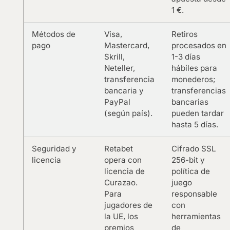
1 €.
Métodos de
Visa,
Retiros
pago
Mastercard,
procesados en
Skrill,
1-3 días
Neteller,
hábiles para
transferencia
monederos;
bancaria y
transferencias
PayPal
bancarias
(según país).
pueden tardar
hasta 5 días.
Seguridad y
Retabet
Cifrado SSL
licencia
opera con
256-bit y
licencia de
política de
Curazao.
juego
Para
responsable
jugadores de
con
la UE, los
herramientas
premios
de