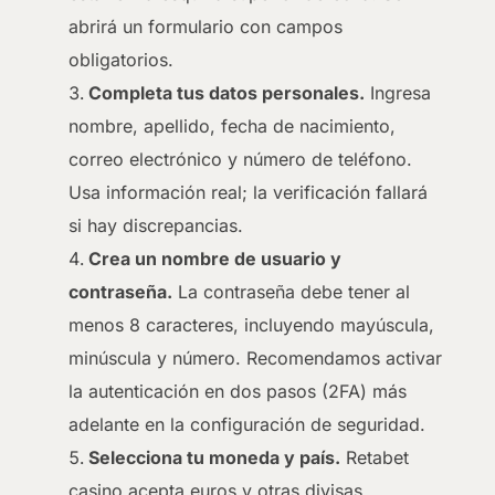
abrirá un formulario con campos
obligatorios.
Completa tus datos personales.
Ingresa
nombre, apellido, fecha de nacimiento,
correo electrónico y número de teléfono.
Usa información real; la verificación fallará
si hay discrepancias.
Crea un nombre de usuario y
contraseña.
La contraseña debe tener al
menos 8 caracteres, incluyendo mayúscula,
minúscula y número. Recomendamos activar
la autenticación en dos pasos (2FA) más
adelante en la configuración de seguridad.
Selecciona tu moneda y país.
Retabet
casino acepta euros y otras divisas.