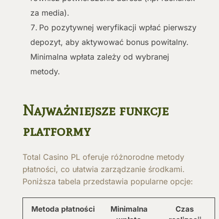
za media).
Po pozytywnej weryfikacji wpłać pierwszy
depozyt, aby aktywować bonus powitalny.
Minimalna wpłata zależy od wybranej
metody.
Najważniejsze funkcje
platformy
Total Casino PL oferuje różnorodne metody
płatności, co ułatwia zarządzanie środkami.
Poniższa tabela przedstawia popularne opcje:
Metoda płatności
Minimalna
Czas