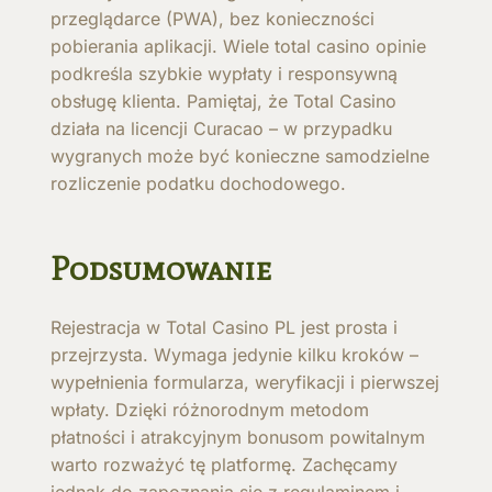
przeglądarce (PWA), bez konieczności
pobierania aplikacji. Wiele total casino opinie
podkreśla szybkie wypłaty i responsywną
obsługę klienta. Pamiętaj, że Total Casino
działa na licencji Curacao – w przypadku
wygranych może być konieczne samodzielne
rozliczenie podatku dochodowego.
Podsumowanie
Rejestracja w Total Casino PL jest prosta i
przejrzysta. Wymaga jedynie kilku kroków –
wypełnienia formularza, weryfikacji i pierwszej
wpłaty. Dzięki różnorodnym metodom
płatności i atrakcyjnym bonusom powitalnym
warto rozważyć tę platformę. Zachęcamy
jednak do zapoznania się z regulaminem i