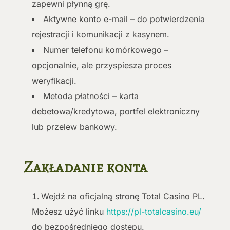
zapewni płynną grę.
Aktywne konto e-mail – do potwierdzenia
rejestracji i komunikacji z kasynem.
Numer telefonu komórkowego –
opcjonalnie, ale przyspiesza proces
weryfikacji.
Metoda płatności – karta
debetowa/kredytowa, portfel elektroniczny
lub przelew bankowy.
Zakładanie konta
Wejdź na oficjalną stronę Total Casino PL.
Możesz użyć linku
https://pl-totalcasino.eu/
do bezpośredniego dostępu.