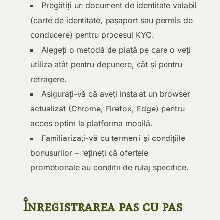
Pregătiți un document de identitate valabil
(carte de identitate, pașaport sau permis de
conducere) pentru procesul KYC.
Alegeți o metodă de plată pe care o veți
utiliza atât pentru depunere, cât și pentru
retragere.
Asigurați-vă că aveți instalat un browser
actualizat (Chrome, Firefox, Edge) pentru
acces optim la platforma mobilă.
Familiarizați-vă cu termenii și condițiile
bonusurilor – rețineți că ofertele
promoționale au condiții de rulaj specifice.
Înregistrarea pas cu pas