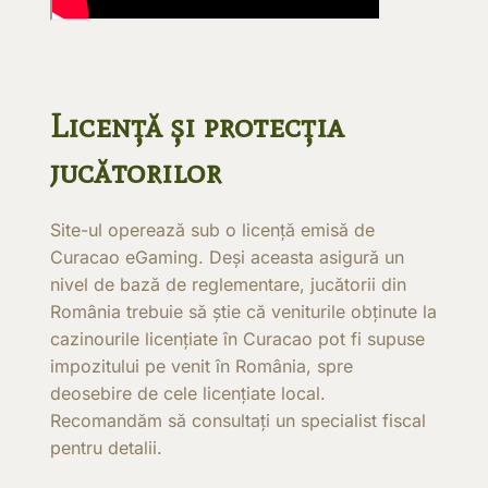
Licență și protecția
jucătorilor
Site-ul operează sub o licență emisă de
Curacao eGaming. Deși aceasta asigură un
nivel de bază de reglementare, jucătorii din
România trebuie să știe că veniturile obținute la
cazinourile licențiate în Curacao pot fi supuse
impozitului pe venit în România, spre
deosebire de cele licențiate local.
Recomandăm să consultați un specialist fiscal
pentru detalii.