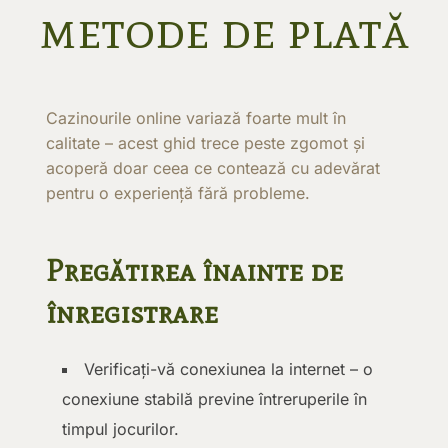
metode de plată
Cazinourile online variază foarte mult în
calitate – acest ghid trece peste zgomot și
acoperă doar ceea ce contează cu adevărat
pentru o experiență fără probleme.
Pregătirea înainte de
înregistrare
Verificați-vă conexiunea la internet – o
conexiune stabilă previne întreruperile în
timpul jocurilor.