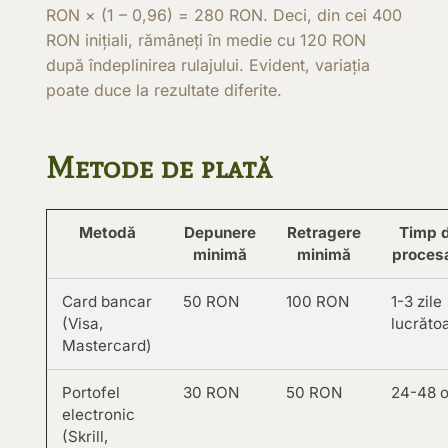
RON × (1 – 0,96) = 280 RON. Deci, din cei 400
RON inițiali, rămâneți în medie cu 120 RON
după îndeplinirea rulajului. Evident, variația
poate duce la rezultate diferite.
Metode de plată
Metodă
Depunere
Retragere
Timp 
minimă
minimă
proces
Card bancar
50 RON
100 RON
1-3 zile
(Visa,
lucrăto
Mastercard)
Portofel
30 RON
50 RON
24-48 o
electronic
(Skrill,