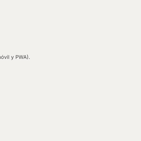
móvil y PWA).