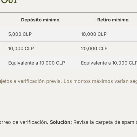
Depósito mínimo
Retiro mínimo
5,000 CLP
10,000 CLP
10,000 CLP
20,000 CLP
Equivalente a 10,000 CLP
Equivalente a 10,000 CL
sujetos a verificación previa. Los montos máximos varían se
rreo de verificación.
Solución:
Revisa la carpeta de spam o