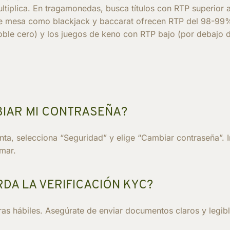
ltiplica. En tragamonedas, busca títulos con RTP superior
de mesa como blackjack y baccarat ofrecen RTP del 98-99% 
doble cero) y los juegos de keno con RTP bajo (por debajo 
IAR MI CONTRASEÑA?
nta, selecciona “Seguridad” y elige “Cambiar contraseña”. I
mar.
DA LA VERIFICACIÓN KYC?
as hábiles. Asegúrate de enviar documentos claros y legibl