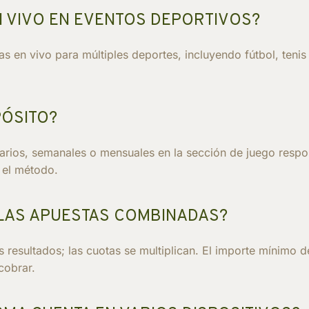
 VIVO EN EVENTOS DEPORTIVOS?
as en vivo para múltiples deportes, incluyendo fútbol, teni
PÓSITO?
diarios, semanales o mensuales en la sección de juego respo
 el método.
LAS APUESTAS COMBINADAS?
 resultados; las cuotas se multiplican. El importe mínimo d
cobrar.