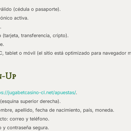
álido (cédula o pasaporte).
ónico activa.
.
tarjeta, transferencia, cripto).
e.
C, tablet o móvil (el sitio está optimizado para navegador 
n-Up
ps://jugabetcasino-cl.net/apuestas/
.
 (esquina superior derecha).
ombre, apellido, fecha de nacimiento, país, moneda.
cto: correo y teléfono.
 y contraseña segura.