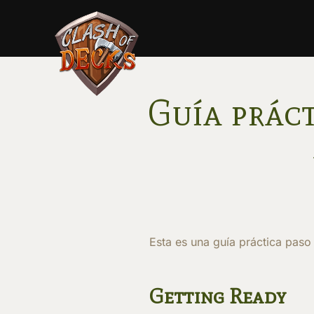
Skip
to
content
Guía práct
Esta es una guía práctica paso 
Getting Ready