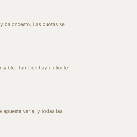
s y baloncesto. Las cuotas se
nsable. También hay un límite
e apuesta varía, y todas las