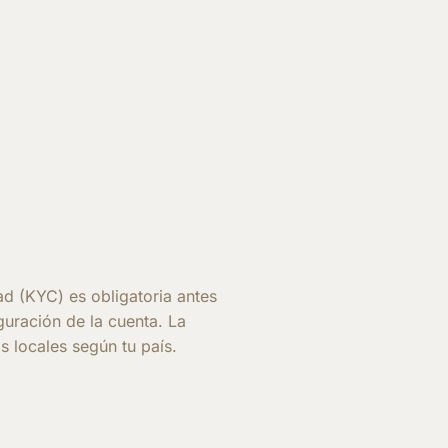
ad (KYC) es obligatoria antes
guración de la cuenta. La
s locales según tu país.