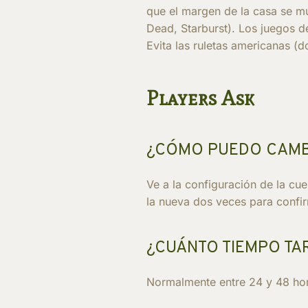
que el margen de la casa se mu
Dead, Starburst). Los juegos 
Evita las ruletas americanas (
Players Ask
¿CÓMO PUEDO CAMB
Ve a la configuración de la cue
la nueva dos veces para confir
¿CUÁNTO TIEMPO TAR
Normalmente entre 24 y 48 hor