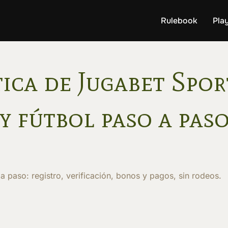
Rulebook
Pla
ica de Jugabet Spor
y fútbol paso a pas
a paso: registro, verificación, bonos y pagos, sin rodeos.