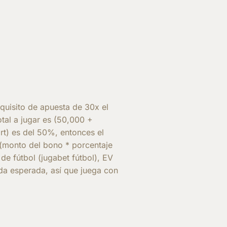
uisito de apuesta de 30x el
tal a jugar es (50,000 +
rt) es del 50%, entonces el
 (monto del bono * porcentaje
de fútbol (jugabet fútbol), EV
da esperada, así que juega con