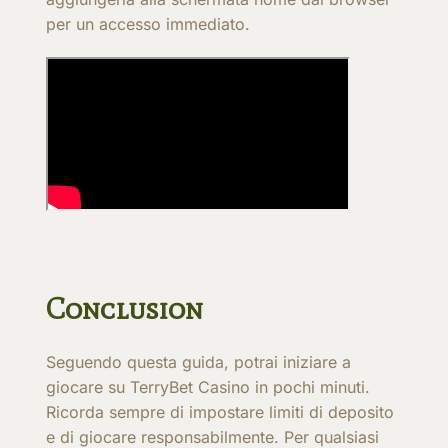
per un accesso immediato.
Conclusion
Seguendo questa guida, potrai iniziare a
giocare su TerryBet Casino in pochi minuti.
Ricorda sempre di impostare limiti di deposito
e di giocare responsabilmente. Per qualsiasi