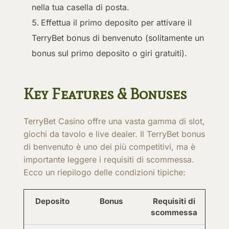
nella tua casella di posta.
Effettua il primo deposito per attivare il
TerryBet bonus di benvenuto (solitamente un
bonus sul primo deposito o giri gratuiti).
Key Features & Bonuses
TerryBet Casino offre una vasta gamma di slot,
giochi da tavolo e live dealer. Il TerryBet bonus
di benvenuto è uno dei più competitivi, ma è
importante leggere i requisiti di scommessa.
Ecco un riepilogo delle condizioni tipiche:
Deposito
Bonus
Requisiti di
scommessa