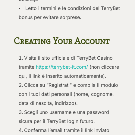
Letto i termini e le condizioni del TerryBet
bonus per evitare sorprese.
Creating Your Account
Visita il sito ufficiale di TerryBet Casino
tramite
https://terrybet-it.com/
(non cliccare
qui, il link è inserito automaticamente).
Clicca su “Registrati” e compila il modulo
con i tuoi dati personali (nome, cognome,
data di nascita, indirizzo).
Scegli uno username e una password
sicura per il TerryBet login futuro.
Conferma l’email tramite il link inviato