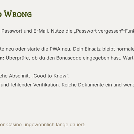
o Wrong
Passwort und E-Mail. Nutze die „Passwort vergessen“-Funk
te neu oder starte die PWA neu. Dein Einsatz bleibt normale
n:
Überprüfe, ob du den Bonuscode eingegeben hast. Wart
ehe Abschnitt „Good to Know“.
und fehlender Verifikation. Reiche Dokumente ein und wen
or Casino ungewöhnlich lange dauert: