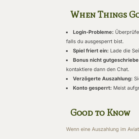
When Things G
Login-Probleme:
Überprüfe 
falls du ausgesperrt bist.
Spiel friert ein:
Lade die Sei
Bonus nicht gutgeschriebe
kontaktiere dann den Chat.
Verzögerte Auszahlung:
Si
Konto gesperrt:
Meist aufgr
Good to Know
Wenn eine Auszahlung im Aviat