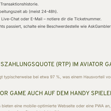
Transaktionshistorie.
eitungszeit ab (meist 24-48h).
 Live-Chat oder E-Mail – notiere dir die Ticketnummer.
s passiert, schalte eine Beschwerdestelle wie AskGamblers
AUSZAHLUNGSQUOTE (RTP) IM AVIATOR 
gt typischerweise bei etwa 97 %, was einem Hausvorteil vo
TOR GAME AUCH AUF DEM HANDY SPIELE
s bieten eine mobile-optimierte Webseite oder eine PWA an,