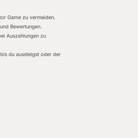
iator Game zu vermeiden.
n und Bewertungen.
 bei Auszahlungen zu
 bis du aussteigst oder der