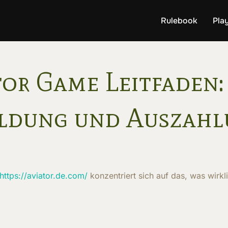
Rulebook
Pla
or Game Leitfaden:
ldung und Auszahl
https://aviator.de.com/
konzentriert sich auf das, was wirkl