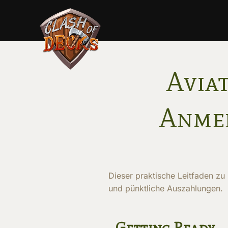
Skip
to
content
Aviat
Anme
Dieser praktische Leitfaden zu
und pünktliche Auszahlungen.
Getting Ready