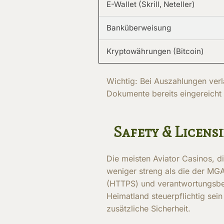
E-Wallet (Skrill, Neteller)
Banküberweisung
Kryptowährungen (Bitcoin)
Wichtig: Bei Auszahlungen verla
Dokumente bereits eingereicht 
Safety & Licens
Die meisten Aviator Casinos, d
weniger streng als die der MG
(HTTPS) und verantwortungsbe
Heimatland steuerpflichtig sei
zusätzliche Sicherheit.