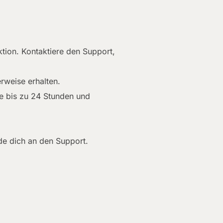
tion. Kontaktiere den Support,
rweise erhalten.
e bis zu 24 Stunden und
de dich an den Support.