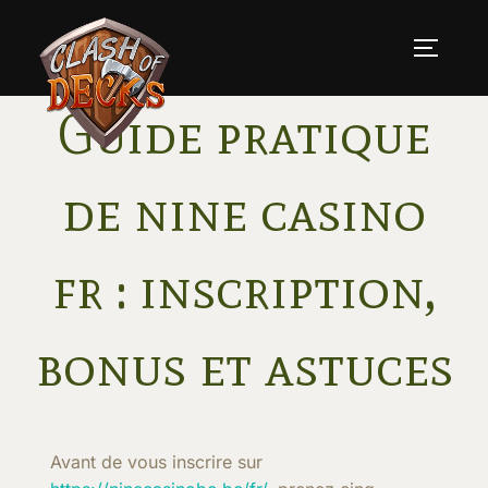
Skip
to
TOGGLE
content
Guide pratique
de nine casino
fr : inscription,
bonus et astuces
Avant de vous inscrire sur