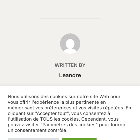
POST AUTHOR
WRITTEN BY
Leandre
Nous utilisons des cookies sur notre site Web pour
vous offrir l'expérience la plus pertinente en
mémorisant vos préférences et vos visites répétées. En
cliquant sur "Accepter tout", vous consentez à
Grammes Edition
Contact
Media Kit
l'utilisation de TOUS les cookies. Cependant, vous
Legal information
pouvez visiter "Paramètres des cookies" pour fournir
un consentement contrôlé.
General terms and conditions of sale
Privacy Policy