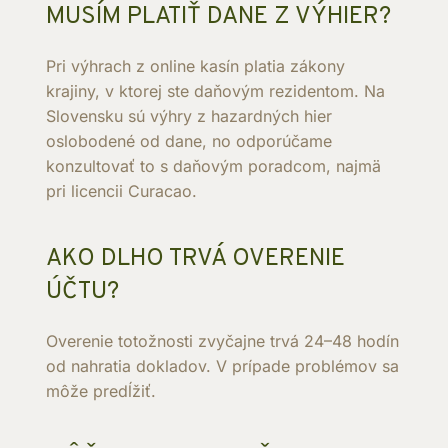
MUSÍM PLATIŤ DANE Z VÝHIER?
Pri výhrach z online kasín platia zákony
krajiny, v ktorej ste daňovým rezidentom. Na
Slovensku sú výhry z hazardných hier
oslobodené od dane, no odporúčame
konzultovať to s daňovým poradcom, najmä
pri licencii Curacao.
AKO DLHO TRVÁ OVERENIE
ÚČTU?
Overenie totožnosti zvyčajne trvá 24–48 hodín
od nahratia dokladov. V prípade problémov sa
môže predĺžiť.