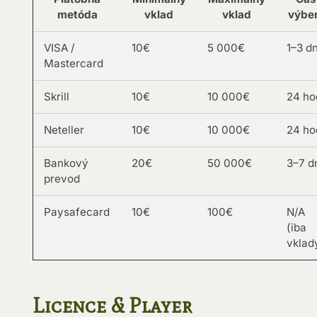
metóda
vklad
vklad
výbe
VISA /
10€
5 000€
1–3 dn
Mastercard
Skrill
10€
10 000€
24 ho
Neteller
10€
10 000€
24 ho
Bankový
20€
50 000€
3–7 d
prevod
Paysafecard
10€
100€
N/A
(iba
vklad
Licence & Player