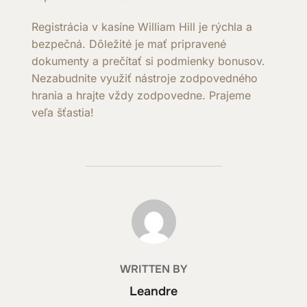
Registrácia v kasíne William Hill je rýchla a
bezpečná. Dôležité je mať pripravené
dokumenty a prečítať si podmienky bonusov.
Nezabudnite využiť nástroje zodpovedného
hrania a hrajte vždy zodpovedne. Prajeme
veľa šťastia!
POST AUTHOR
WRITTEN BY
Leandre