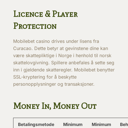
Licence & Player
Protection
Mobilebet casino drives under lisens fra
Curacao. Dette betyr at gevinstene dine kan
være skattepliktige i Norge i henhold til norsk
skattelovgivning. Spillere anbefales å sette seg
inn i gjeldende skatteregler. Mobilebet benytter
SSL-kryptering for å beskytte
personopplysninger og transaksjoner.
Money In, Money Out
Betalingsmetode
Minimum
Minimum
Beh