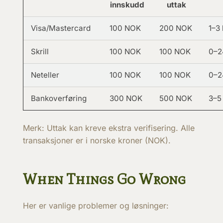
innskudd
uttak
Visa/Mastercard
100 NOK
200 NOK
1–3
Skrill
100 NOK
100 NOK
0–2
Neteller
100 NOK
100 NOK
0–2
Bankoverføring
300 NOK
500 NOK
3–5
Merk: Uttak kan kreve ekstra verifisering. Alle
transaksjoner er i norske kroner (NOK).
When Things Go Wrong
Her er vanlige problemer og løsninger: