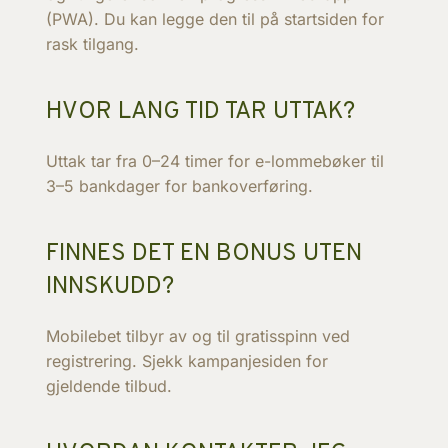
(PWA). Du kan legge den til på startsiden for
rask tilgang.
HVOR LANG TID TAR UTTAK?
Uttak tar fra 0–24 timer for e-lommebøker til
3–5 bankdager for bankoverføring.
FINNES DET EN BONUS UTEN
INNSKUDD?
Mobilebet tilbyr av og til gratisspinn ved
registrering. Sjekk kampanjesiden for
gjeldende tilbud.