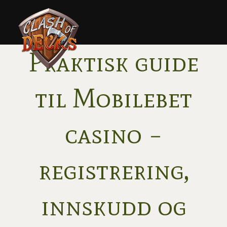
Skip
to
content
Praktisk guide
til Mobilebet
casino –
registrering,
innskudd og