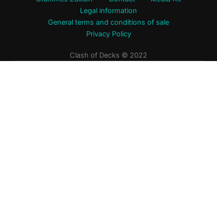
Legal information
General terms and conditions of sale
Privacy Policy
Clash of Decks © 2022