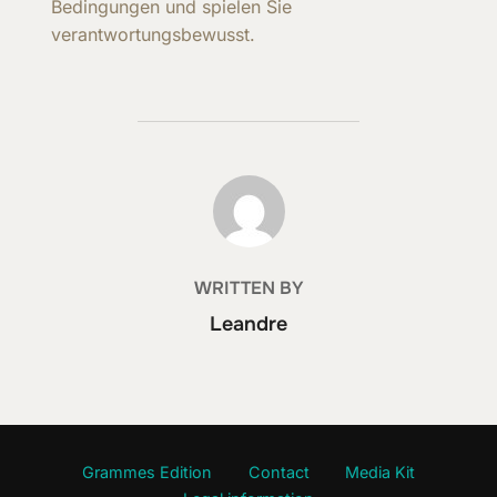
Bedingungen und spielen Sie
verantwortungsbewusst.
POST AUTHOR
WRITTEN BY
Leandre
Grammes Edition
Contact
Media Kit