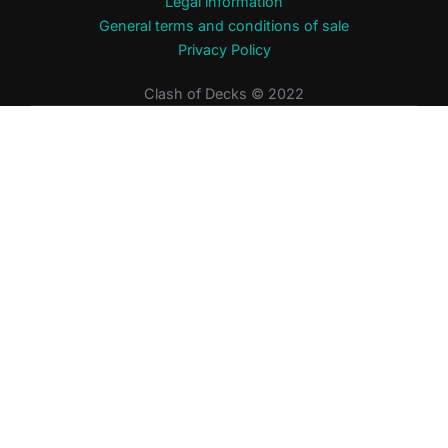
Legal information
General terms and conditions of sale
Privacy Policy
Clash of Decks © 2022