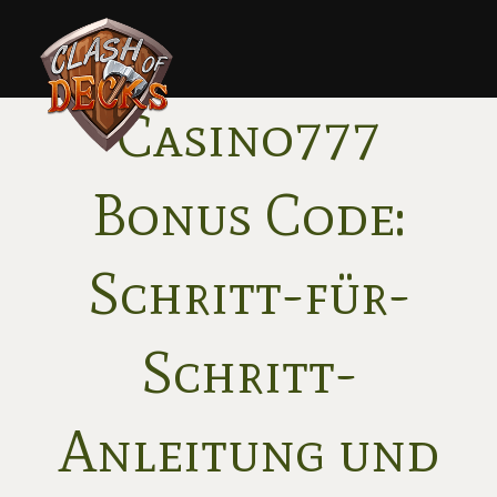
Skip
to
content
Casino777
Bonus Code:
Schritt-für-
Schritt-
Anleitung und