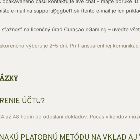
očakávaného času kontaktujte live chat – majte poruke ID 
íšte e‑mail na support@ggbet1.sk (tento e‑mail je len príkla
 sťažnosť na licenčný úrad Curaçao eGaming – uveďte vše
koreného výberu je 2–5 dní. Pri transparentnej komunikáci
ázky
RENIE ÚČTU?
24 až 48 hodín po odoslaní dokladov. Počas víkendov môž
NAKÚ PLATOBNÚ METÓDU NA VKLAD AJ