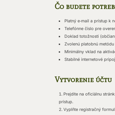
Čo budete potreb
Platný e‑mail a prístup k 
Telefónne číslo pre overen
Doklad totožnosti (občia
Zvolenú platobnú metódu 
Minimálny vklad na aktiv
Stabilné internetové pri
Vytvorenie účtu
Prejdite na oficiálnu strán
prístup.
Vyplňte registračný formul