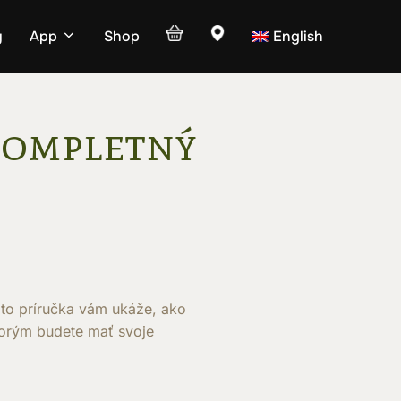
y
App
Shop
English
 kompletný
to príručka vám ukáže, ako
torým budete mať svoje