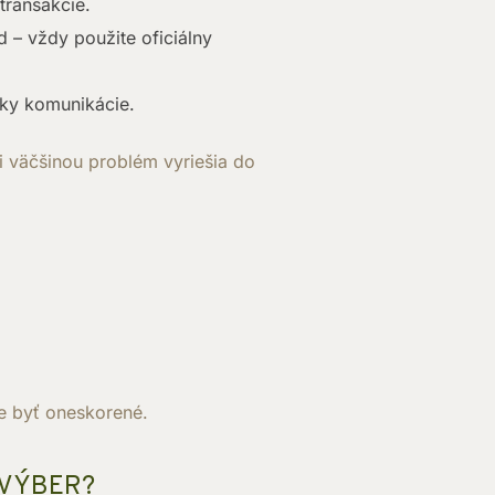
transakcie.
d – vždy použite oficiálny
tky komunikácie.
i väčšinou problém vyriešia do
e byť oneskorené.
 VÝBER?