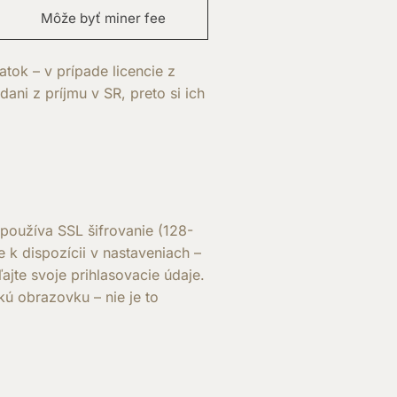
Môže byť miner fee
tok – v prípade licencie z
ni z príjmu v SR, preto si ich
 používa SSL šifrovanie (128-
e k dispozícii v nastaveniach –
jte svoje prihlasovacie údaje.
ú obrazovku – nie je to