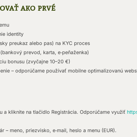
ovať ako prvé
nemu
ie identity
nsky preukaz alebo pas) na KYC proces
(bankový prevod, karta, e‑peňaženka)
áciu bonusu (zvyčajne 10–20 €)
pojenie – odporúčame používať mobilne optimalizovanú web
ku a kliknite na tlačidlo Registrácia. Odporúčame využiť
http
ár – meno, priezvisko, e‑mail, heslo a menu (EUR).