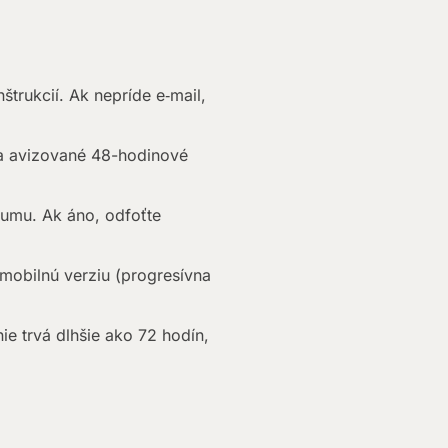
nštrukcií. Ak nepríde e‑mail,
sa avizované 48-hodinové
sumu. Ak áno, odfoťte
mobilnú verziu (progresívna
ie trvá dlhšie ako 72 hodín,