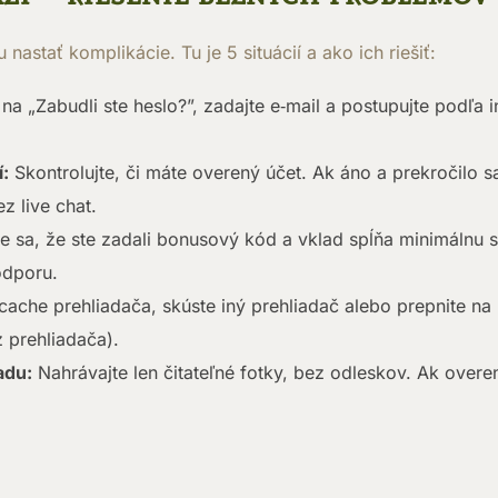
u nastať komplikácie. Tu je 5 situácií a ako ich riešiť:
 na „Zabudli ste heslo?”, zadajte e‑mail a postupujte podľa i
:
Skontrolujte, či máte overený účet. Ak áno a prekročilo 
z live chat.
te sa, že ste zadali bonusový kód a vklad spĺňa minimálnu 
odporu.
ache prehliadača, skúste iný prehliadač alebo prepnite na 
z prehliadača).
adu:
Nahrávajte len čitateľné fotky, bez odleskov. Ak overen