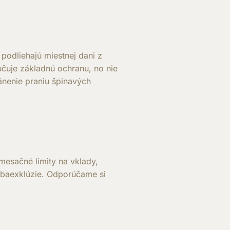
podliehajú miestnej dani z
ručuje základnú ochranu, no nie
ánenie praniu špinavých
mesačné limity na vklady,
sebaexklúzie. Odporúčame si