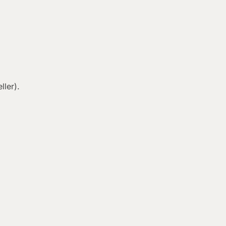
ller).