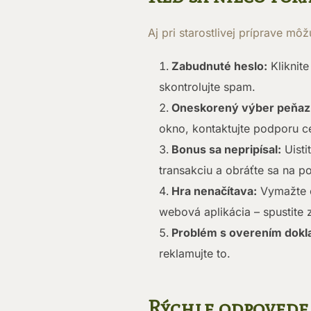
Aj pri starostlivej príprave môž
Zabudnuté heslo:
Kliknite
skontrolujte spam.
Oneskorený výber peňazí
okno, kontaktujte podporu ce
Bonus sa nepripísal:
Uisti
transakciu a obráťte sa na p
Hra nenačítava:
Vymažte c
webová aplikácia – spustite 
Problém s overením dokl
reklamujte to.
Rýchle odpovede