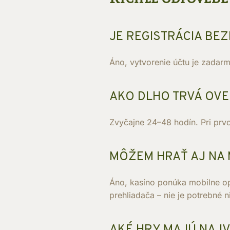
JE REGISTRÁCIA BE
Áno, vytvorenie účtu je zadarm
AKO DLHO TRVÁ OVE
Zvyčajne 24–48 hodín. Pri prv
MÔŽEM HRAŤ AJ NA 
Áno, kasíno ponúka mobilne op
prehliadača – nie je potrebné ni