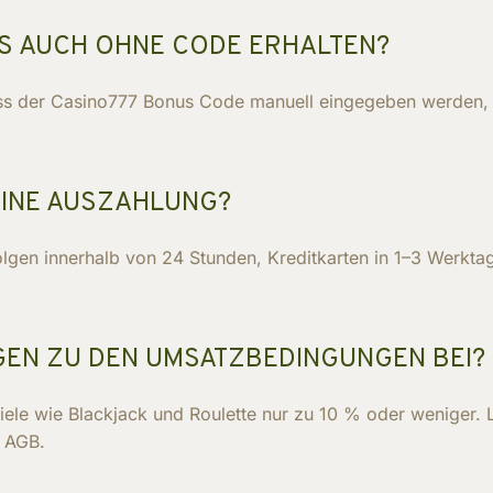
S AUCH OHNE CODE ERHALTEN?
uss der Casino777 Bonus Code manuell eingegeben werden, 
EINE AUSZAHLUNG?
olgen innerhalb von 24 Stunden, Kreditkarten in 1–3 Werkt
GEN ZU DEN UMSATZBEDINGUNGEN BEI?
iele wie Blackjack und Roulette nur zu 10 % oder weniger. L
e AGB.