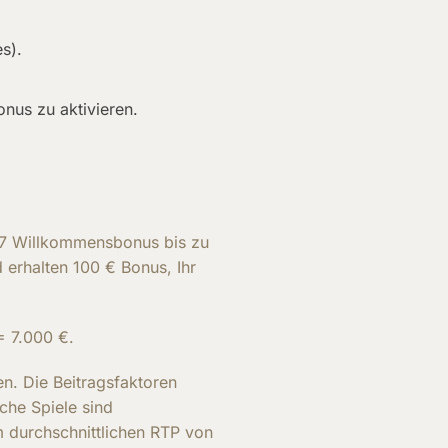
s).
nus zu aktivieren.
777 Willkommensbonus bis zu
erhalten 100 € Bonus, Ihr
= 7.000 €.
n. Die Beitragsfaktoren
che Spiele sind
m durchschnittlichen RTP von