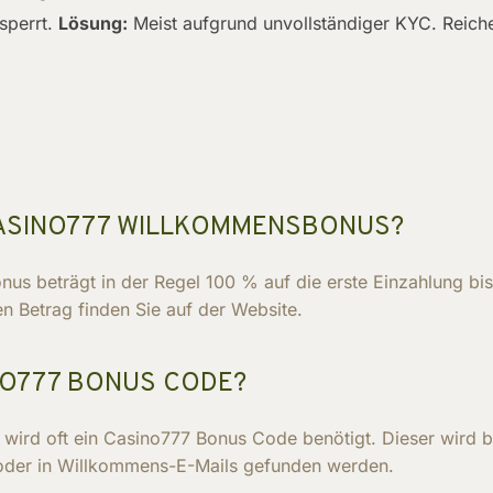
sperrt.
Lösung:
Meist aufgrund unvollständiger KYC. Reiche
CASINO777 WILLKOMMENSBONUS?
s beträgt in der Regel 100 % auf die erste Einzahlung bi
n Betrag finden Sie auf der Website.
INO777 BONUS CODE?
wird oft ein Casino777 Bonus Code benötigt. Dieser wird 
 oder in Willkommens-E-Mails gefunden werden.