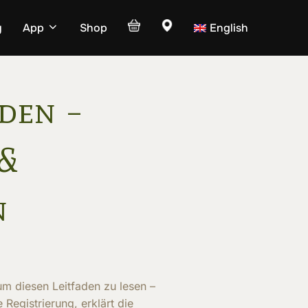
y
App
Shop
English
den –
&
n
um diesen Leitfaden zu lesen –
 Registrierung, erklärt die