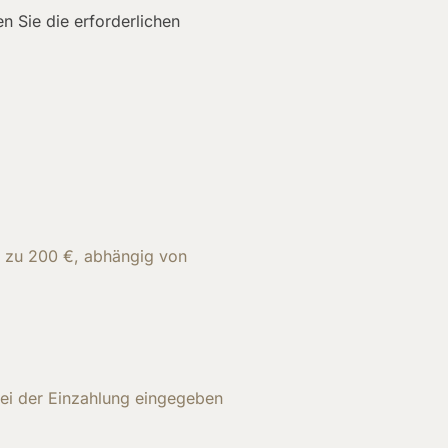
n Sie die erforderlichen
s zu 200 €, abhängig von
bei der Einzahlung eingegeben