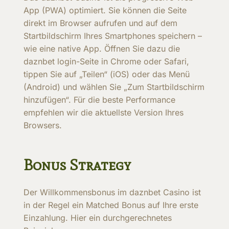
App (PWA) optimiert. Sie können die Seite
direkt im Browser aufrufen und auf dem
Startbildschirm Ihres Smartphones speichern –
wie eine native App. Öffnen Sie dazu die
daznbet login-Seite in Chrome oder Safari,
tippen Sie auf „Teilen“ (iOS) oder das Menü
(Android) und wählen Sie „Zum Startbildschirm
hinzufügen“. Für die beste Performance
empfehlen wir die aktuellste Version Ihres
Browsers.
Bonus Strategy
Der Willkommensbonus im daznbet Casino ist
in der Regel ein Matched Bonus auf Ihre erste
Einzahlung. Hier ein durchgerechnetes