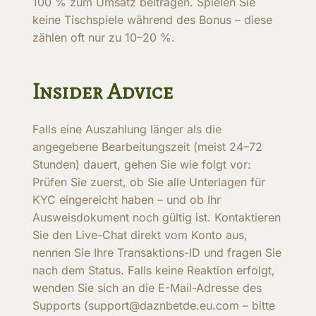
100 % zum Umsatz beitragen. Spielen Sie
keine Tischspiele während des Bonus – diese
zählen oft nur zu 10–20 %.
Insider Advice
Falls eine Auszahlung länger als die
angegebene Bearbeitungszeit (meist 24–72
Stunden) dauert, gehen Sie wie folgt vor:
Prüfen Sie zuerst, ob Sie alle Unterlagen für
KYC eingereicht haben – und ob Ihr
Ausweisdokument noch gültig ist. Kontaktieren
Sie den Live-Chat direkt vom Konto aus,
nennen Sie Ihre Transaktions-ID und fragen Sie
nach dem Status. Falls keine Reaktion erfolgt,
wenden Sie sich an die E-Mail-Adresse des
Supports (support@daznbetde.eu.com – bitte