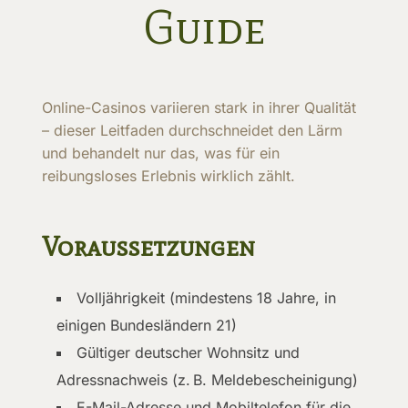
Guide
Online-Casinos variieren stark in ihrer Qualität
– dieser Leitfaden durchschneidet den Lärm
und behandelt nur das, was für ein
reibungsloses Erlebnis wirklich zählt.
Voraussetzungen
Volljährigkeit (mindestens 18 Jahre, in
einigen Bundesländern 21)
Gültiger deutscher Wohnsitz und
Adressnachweis (z. B. Meldebescheinigung)
E-Mail-Adresse und Mobiltelefon für die