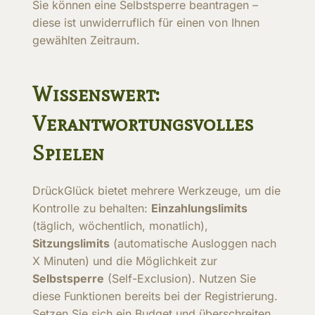
Sie können eine Selbstsperre beantragen –
diese ist unwiderruflich für einen von Ihnen
gewählten Zeitraum.
Wissenswert:
Verantwortungsvolles
Spielen
DrückGlück bietet mehrere Werkzeuge, um die
Kontrolle zu behalten:
Einzahlungslimits
(täglich, wöchentlich, monatlich),
Sitzungslimits
(automatische Ausloggen nach
X Minuten) und die Möglichkeit zur
Selbstsperre
(Self-Exclusion). Nutzen Sie
diese Funktionen bereits bei der Registrierung.
Setzen Sie sich ein Budget und überschreiten