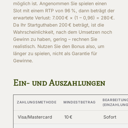
möglich ist. Angenommen Sie spielen einen
Slot mit einem RTP von 96 %, dann beträgt der
erwartete Verlust: 7.000 € × (1 – 0,96) = 280 €.
Da Ihr Startguthaben 200 € beträgt, ist die
Wahrscheinlichkeit, nach dem Umsetzen noch
Gewinn zu haben, gering – rechnen Sie
realistisch. Nutzen Sie den Bonus also, um
länger zu spielen, nicht als Garantie für
Gewinne.
Ein- und Auszahlungen
BEARBEITUN
ZAHLUNGSMETHODE
MINDESTBETRAG
(EINZAHLUNG
Visa/Mastercard
10 €
Sofort