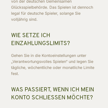
von der deutschen Gemeinsamen
Glücksspielbehörde. Das Spielen ist dennoch
legal für deutsche Spieler, solange Sie
volljährig sind.
WIE SETZE ICH
EINZAHLUNGSLIMITS?
Gehen Sie in die Kontoeinstellungen unter
„Verantwortungsvolles Spielen“ und legen Sie
tägliche, wöchentliche oder monatliche Limite
fest.
WAS PASSIERT, WENN ICH MEIN
KONTO SCHLIESSEN MÖCHTE?