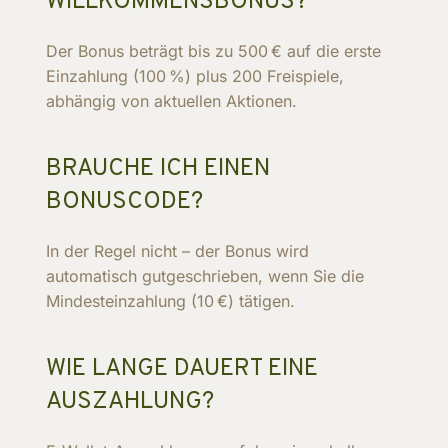
WILLKOMMENSBONUS?
Der Bonus beträgt bis zu 500 € auf die erste
Einzahlung (100 %) plus 200 Freispiele,
abhängig von aktuellen Aktionen.
BRAUCHE ICH EINEN
BONUSCODE?
In der Regel nicht – der Bonus wird
automatisch gutgeschrieben, wenn Sie die
Mindesteinzahlung (10 €) tätigen.
WIE LANGE DAUERT EINE
AUSZAHLUNG?