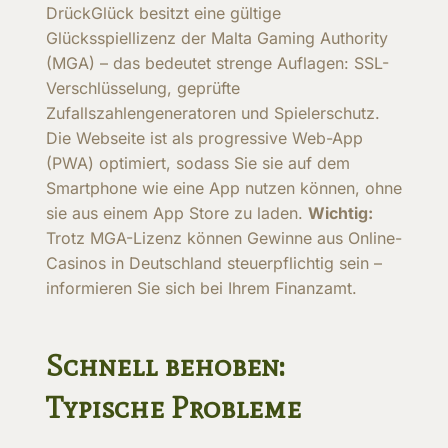
DrückGlück besitzt eine gültige
Glücksspiellizenz der Malta Gaming Authority
(MGA) – das bedeutet strenge Auflagen: SSL-
Verschlüsselung, geprüfte
Zufallszahlengeneratoren und Spielerschutz.
Die Webseite ist als progressive Web-App
(PWA) optimiert, sodass Sie sie auf dem
Smartphone wie eine App nutzen können, ohne
sie aus einem App Store zu laden.
Wichtig:
Trotz MGA-Lizenz können Gewinne aus Online-
Casinos in Deutschland steuerpflichtig sein –
informieren Sie sich bei Ihrem Finanzamt.
Schnell behoben:
Typische Probleme