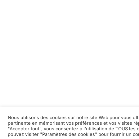
Nous utilisons des cookies sur notre site Web pour vous offr
pertinente en mémorisant vos préférences et vos visites ré
"Accepter tout", vous consentez à l'utilisation de TOUS les
pouvez visiter "Paramètres des cookies" pour fournir un c