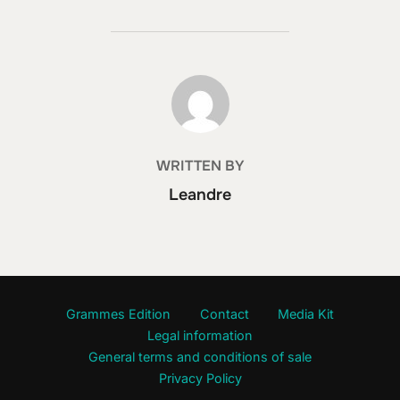
POST AUTHOR
WRITTEN BY
Leandre
Grammes Edition
Contact
Media Kit
Legal information
General terms and conditions of sale
Privacy Policy