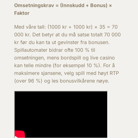
Omsetningskrav = (Innskudd + Bonus) ×
Faktor
Med våre tall: (1000 kr + 1000 kr) × 35 = 70
000 kr. Det betyr at du må satse totalt 70 000
kr før du kan ta ut gevinster fra bonusen.
Spillautomater bidrar ofte 100 % til
omsetningen, mens bordspill og live casino
kan telle mindre (for eksempel 10 %). For å
maksimere sjansene, velg spill med høyt RTP
(over 96 %) og les bonusvilkårene nøye.