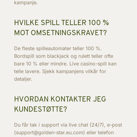
kampanje.
HVILKE SPILL TELLER 100 %
MOT OMSETNINGSKRAVET?
De fleste spilleautomater teller 100 %.
Bordspill som blackjack og rulett teller ofte
bare 10 % eller mindre. Live casino-spill kan
telle lavere. Sjekk kampanjens vilkår for
detaljer.
HVORDAN KONTAKTER JEG
KUNDESTØTTE?
Du får tak i support via live chat (24/7), e-post
(support@golden-star.eu.com) eller telefon