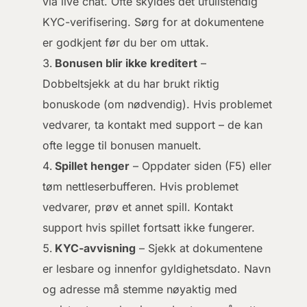
via live chat. Ofte skyldes det ufullstendig
KYC-verifisering. Sørg for at dokumentene
er godkjent før du ber om uttak.
Bonusen blir ikke kreditert
–
Dobbeltsjekk at du har brukt riktig
bonuskode (om nødvendig). Hvis problemet
vedvarer, ta kontakt med support – de kan
ofte legge til bonusen manuelt.
Spillet henger
– Oppdater siden (F5) eller
tøm nettleserbufferen. Hvis problemet
vedvarer, prøv et annet spill. Kontakt
support hvis spillet fortsatt ikke fungerer.
KYC-avvisning
– Sjekk at dokumentene
er lesbare og innenfor gyldighetsdato. Navn
og adresse må stemme nøyaktig med