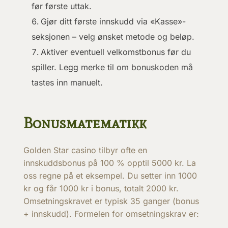
før første uttak.
Gjør ditt første innskudd via «Kasse»-
seksjonen – velg ønsket metode og beløp.
Aktiver eventuell velkomstbonus før du
spiller. Legg merke til om bonuskoden må
tastes inn manuelt.
Bonusmatematikk
Golden Star casino tilbyr ofte en
innskuddsbonus på 100 % opptil 5000 kr. La
oss regne på et eksempel. Du setter inn 1000
kr og får 1000 kr i bonus, totalt 2000 kr.
Omsetningskravet er typisk 35 ganger (bonus
+ innskudd). Formelen for omsetningskrav er: