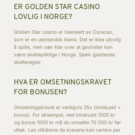
ER GOLDEN STAR CASINO
LOVLIG I NORGE?
Golden Star casino er lisensiert av Curacao,
som er en utenlandsk lisens. Det er ikke ulovlig
å spille, men vær klar over at gevinster kan
være skattepliktige i Norge. Sjekk gjeldende
skatteregler.
HVA ER OMSETNINGSKRAVET
FOR BONUSEN?
Omsetningskravet er vanligvis 35x (innskudd +
bonus). For eksempel, ved innskudd 1000 kr
og bonus 1000 kr må du omsette 70 000 kr før
uttak. Les vilkårene da kravene kan variere per