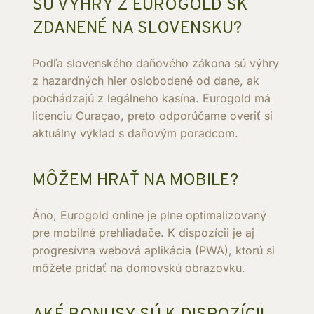
SÚ VÝHRY Z EUROGOLD SK
ZDANENÉ NA SLOVENSKU?
Podľa slovenského daňového zákona sú výhry
z hazardných hier oslobodené od dane, ak
pochádzajú z legálneho kasína. Eurogold má
licenciu Curaçao, preto odporúčame overiť si
aktuálny výklad s daňovým poradcom.
MÔŽEM HRAŤ NA MOBILE?
Áno, Eurogold online je plne optimalizovaný
pre mobilné prehliadače. K dispozícii je aj
progresívna webová aplikácia (PWA), ktorú si
môžete pridať na domovskú obrazovku.