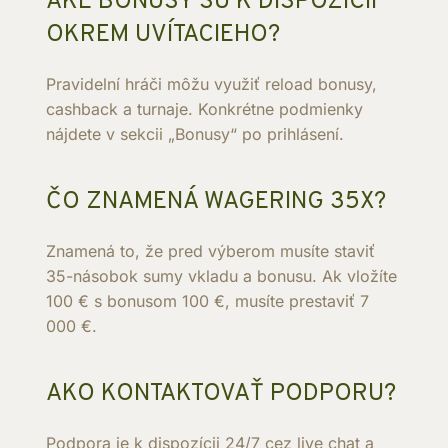
AKÉ BONUSY SÚ K DISPOZÍCII
OKREM UVÍTACIEHO?
Pravidelní hráči môžu využiť reload bonusy,
cashback a turnaje. Konkrétne podmienky
nájdete v sekcii „Bonusy“ po prihlásení.
ČO ZNAMENÁ WAGERING 35X?
Znamená to, že pred výberom musíte staviť
35-násobok sumy vkladu a bonusu. Ak vložíte
100 € s bonusom 100 €, musíte prestaviť 7
000 €.
AKO KONTAKTOVAŤ PODPORU?
Podpora je k dispozícii 24/7 cez live chat a