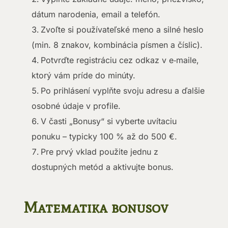
dátum narodenia, email a telefón.
Zvoľte si používateľské meno a silné heslo
(min. 8 znakov, kombinácia písmen a číslic).
Potvrďte registráciu cez odkaz v e‑maile,
ktorý vám príde do minúty.
Po prihlásení vyplňte svoju adresu a ďalšie
osobné údaje v profile.
V časti „Bonusy“ si vyberte uvítaciu
ponuku – typicky 100 % až do 500 €.
Pre prvý vklad použite jednu z
dostupných metód a aktivujte bonus.
Matematika bonusov