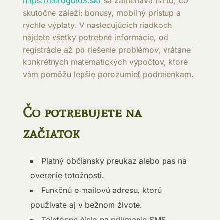
https://eurogold3.sk/
sa zameriava na to, čo
skutočne záleží: bonusy, mobilný prístup a
rýchle výplaty. V nasledujúcich riadkoch
nájdete všetky potrebné informácie, od
registrácie až po riešenie problémov, vrátane
konkrétnych matematických výpočtov, ktoré
vám pomôžu lepšie porozumieť podmienkam.
Čo potrebujete na
začiatok
Platný občiansky preukaz alebo pas na
overenie totožnosti.
Funkčnú e‑mailovú adresu, ktorú
používate aj v bežnom živote.
Telefónne číslo na prijímanie SMS