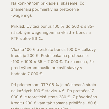
Na konkrétnom príklade si ukážeme, čo
znamenajú podmienky na pretočenie
(wagering).
Príklad:
Uvítací bonus 100 % do 500 € s 35-
násobným wageringom na vklad + bonus a
RTP slotov 96 %.
Vložíte 100 € a získate bonus 100 € – celkový
kredit je 200 €. Podmienka na pretočenie:
(100 + 100) × 35 = 7 000 €. To znamená, že
pred výberom musíte pretaviť stavky v
hodnote 7 000 €.
Pri priemernom RTP 96 % je očakávaná strata
na každých 100 € stavky 4 €. Po pretočení 7
000 € je teoretická strata 280 €. Z pôvodného
kreditu 200 € vám tak zostane približne –80 €,