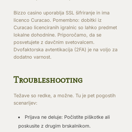
Bizzo casino uporablja SSL šifriranje in ima
licenco Curacao. Pomembno: dobitki iz
Curacao licenciranih igralnic so lahko predmet
lokalne dohodnine. Priporočamo, da se
posvetujete z davčnim svetovalcem.
Dvofaktorska avtentikacija (2FA) je na voljo za
dodatno varnost.
Troubleshooting
Težave so redke, a možne. Tu je pet pogostih
scenarijev:
Prijava ne deluje: Počistite piškotke ali
poskusite z drugim brskalnikom.