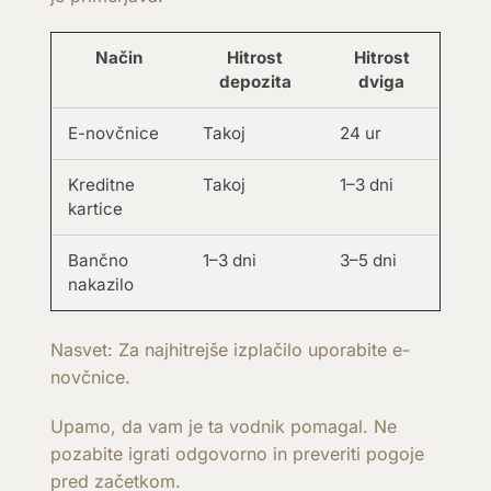
Način
Hitrost
Hitrost
depozita
dviga
E-novčnice
Takoj
24 ur
Kreditne
Takoj
1–3 dni
kartice
Bančno
1–3 dni
3–5 dni
nakazilo
Nasvet: Za najhitrejše izplačilo uporabite e-
novčnice.
Upamo, da vam je ta vodnik pomagal. Ne
pozabite igrati odgovorno in preveriti pogoje
pred začetkom.