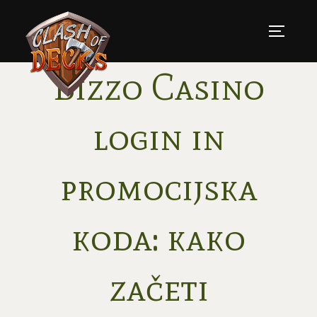
Skip
to
TOGGLE
content
Bizzo Casino
login in
promocijska
koda: kako
začeti