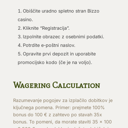
Obiščite uradno spletno stran Bizzo
casino.
Kliknite “Registracija”.
Izpolnite obrazec z osebnimi podatki.
Potrdite e-poštni naslov.
Opravite prvi depozit in uporabite
promocijsko kodo (če je na voljo).
Wagering Calculation
Razumevanje pogojev za izplačilo dobitkov je
ključnega pomena. Primer: prejmete 100%
bonus do 100 € z zahtevo po stavah 35x
bonus. To pomeni, da morate staviti 35 × 100