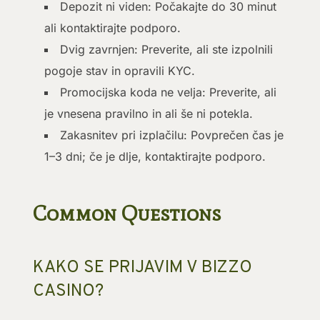
Depozit ni viden: Počakajte do 30 minut
ali kontaktirajte podporo.
Dvig zavrnjen: Preverite, ali ste izpolnili
pogoje stav in opravili KYC.
Promocijska koda ne velja: Preverite, ali
je vnesena pravilno in ali še ni potekla.
Zakasnitev pri izplačilu: Povprečen čas je
1–3 dni; če je dlje, kontaktirajte podporo.
Common Questions
KAKO SE PRIJAVIM V BIZZO
CASINO?