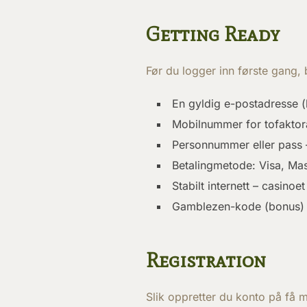
Getting Ready
Før du logger inn første gang, 
En gyldig e-postadresse (b
Mobilnummer for tofaktora
Personnummer eller pass –
Betalingmetode: Visa, Mas
Stabilt internett – casinoe
Gamblezen-kode (bonus) –
Registration
Slik oppretter du konto på få m