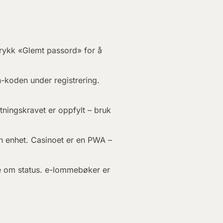
Trykk «Glemt passord» for å
-koden under registrering.
tningskravet er oppfylt – bruk
n enhet. Casinoet er en PWA –
be om status. e-lommebøker er