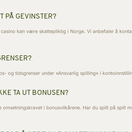
T PÅ GEVINSTER?
 casino kan være skattepliktig i Norge. Vi anbefaler å kont
 GRENSER?
ps- og tidsgrenser under «Ansvarlig spilling» i kontoinnstill
KKE TA UT BONUSEN?
omsetningskravet i bonusvilkårene. Har du spilt på spill me