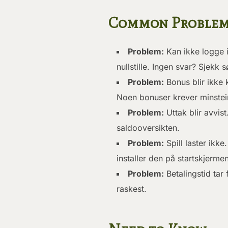
Common Problems
Problem:
Kan ikke logge 
nullstille. Ingen svar? Sjekk 
Problem:
Bonus blir ikke 
Noen bonuser krever minstei
Problem:
Uttak blir avvist
saldooversikten.
Problem:
Spill laster ikke
installer den på startskjerme
Problem:
Betalingstid tar 
raskest.