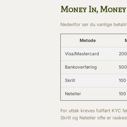
Money In, Money
Nedenfor ser du vanlige betal
Metode
M
Visa/Mastercard
200
Bankoverføring
500
Skrill
100
Neteller
100
For uttak kreves fullført KYC 
Skrill og Neteller ofte er raskes