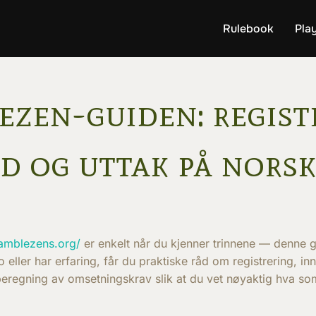
Rulebook
Pla
zen-guiden: regist
d og uttak på norsk
gamblezens.org/
er enkelt når du kjenner trinnene — denne 
 eller har erfaring, får du praktiske råd om registrering, in
 beregning av omsetningskrav slik at du vet nøyaktig hva so