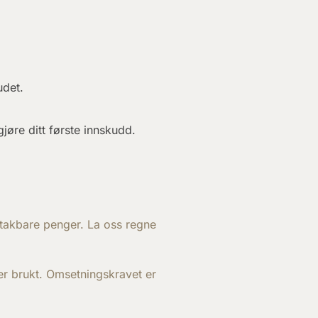
udet.
jøre ditt første innskudd.
ttakbare penger. La oss regne
r brukt. Omsetningskravet er