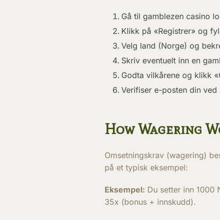
Gå til gamblezen casino lo
Klikk på «Registrer» og fy
Velg land (Norge) og bekre
Skriv eventuelt inn en gam
Godta vilkårene og klikk 
Verifiser e-posten din ved 
How Wagering W
Omsetningskrav (wagering) bes
på et typisk eksempel:
Eksempel:
Du setter inn 1000 
35x (bonus + innskudd).