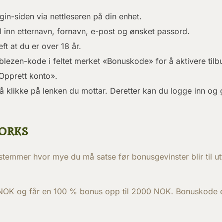
gin-siden via nettleseren på din enhet.
ll inn etternavn, fornavn, e-post og ønsket passord.
ft at du er over 18 år.
blezen-kode i feltet merket «Bonuskode» for å aktivere tilb
«Opprett konto».
å klikke på lenken du mottar. Deretter kan du logge inn og g
orks
temmer hvor mye du må satse før bonusgevinster blir til u
NOK og får en 100 % bonus opp til 2000 NOK. Bonuskode e