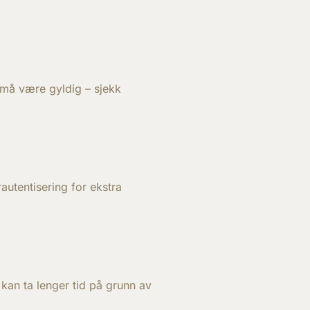
 må være gyldig – sjekk
autentisering for ekstra
kan ta lenger tid på grunn av