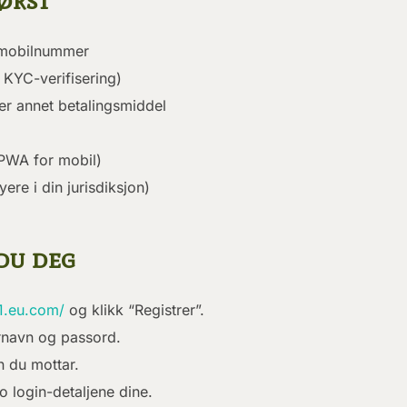
 mobilnummer
KYC-verifisering)
er annet betalingsmiddel
 PWA for mobil)
yere i din jurisdiksjon)
 du deg
o1.eu.com/
og klikk “Registrer”.
ernavn og passord.
n du mottar.
 login-detaljene dine.