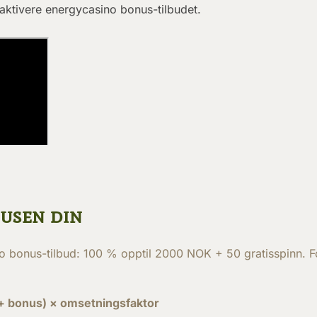
 aktivere energycasino bonus-tilbudet.
usen din
no bonus-tilbud: 100 % opptil 2000 NOK + 50 gratisspinn. 
+ bonus) × omsetningsfaktor