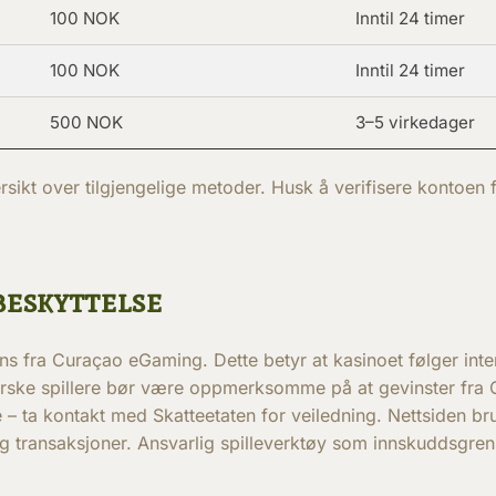
100 NOK
Inntil 24 timer
100 NOK
Inntil 24 timer
500 NOK
3–5 virkedager
sikt over tilgjengelige metoder. Husk å verifisere kontoen f
beskyttelse
ns fra Curaçao eGaming. Dette betyr at kasinoet følger inte
 Norske spillere bør være oppmerksomme på at gevinster fra 
 – ta kontakt med Skatteetaten for veiledning. Nettsiden br
 transaksjoner. Ansvarlig spilleverktøy som innskuddsgren