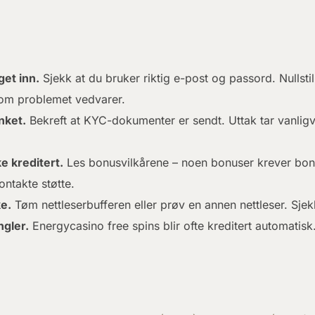
get inn.
Sjekk at du bruker riktig e-post og passord. Nullsti
om problemet vedvarer.
nket.
Bekreft at KYC-dokumenter er sendt. Uttak tar vanligv
e kreditert.
Les bonusvilkårene – noen bonuser krever bon
ntakte støtte.
ke.
Tøm nettleserbufferen eller prøv en annen nettleser. Sjek
gler.
Energycasino free spins blir ofte kreditert automatisk.