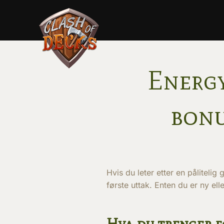
Skip
to
content
Energy
bonu
Hvis du leter etter en pålitelig 
første uttak. Enten du er ny ell
Hva du trenger f