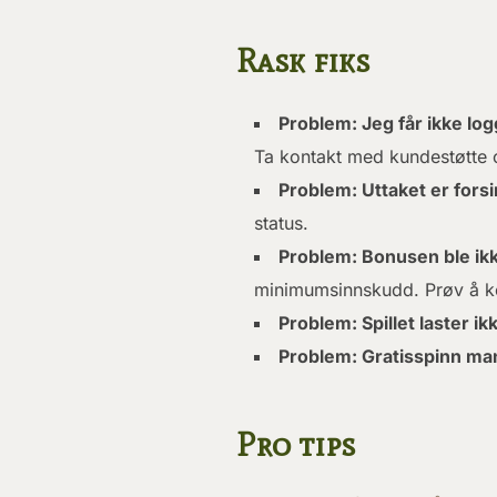
Rask fiks
Problem: Jeg får ikke log
Ta kontakt med kundestøtte 
Problem: Uttaket er forsi
status.
Problem: Bonusen ble ikk
minimumsinnskudd. Prøv å ko
Problem: Spillet laster ik
Problem: Gratisspinn man
Pro tips