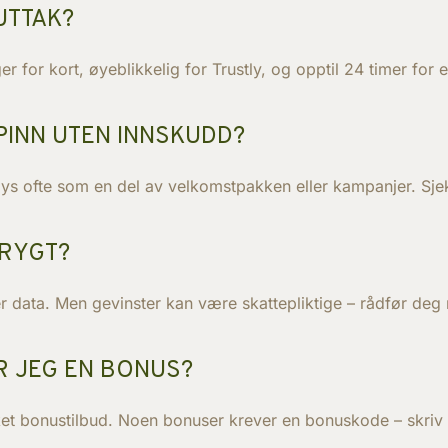
UTTAK?
ger for kort, øyeblikkelig for Trustly, og opptil 24 timer fo
PINN UTEN INNSKUDD?
lbys ofte som en del av velkomstpakken eller kampanjer. Sj
TRYGT?
rer data. Men gevinster kan være skattepliktige – rådfør deg
 JEG EN BONUS?
t bonustilbud. Noen bonuser krever en bonuskode – skriv d