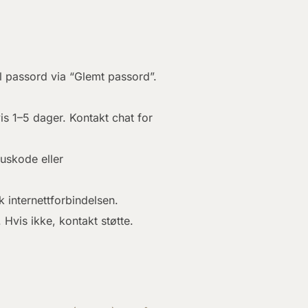
ll passord via “Glemt passord”.
is 1–5 dager. Kontakt chat for
uskode eller
k internettforbindelsen.
 Hvis ikke, kontakt støtte.