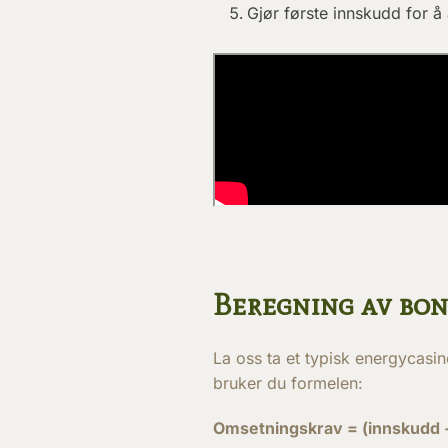
Gjør første innskudd for å
Beregning av bon
La oss ta et typisk energycasi
bruker du formelen:
Omsetningskrav = (innskudd 