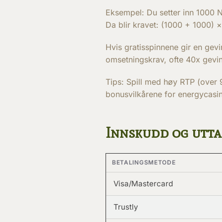
Eksempel: Du setter inn 1000 
Da blir kravet: (1000 + 1000)
Hvis gratisspinnene gir en gevi
omsetningskrav, ofte 40x gevi
Tips: Spill med høy RTP (over 9
bonusvilkårene for energycasin
Innskudd og utta
BETALINGSMETODE
Visa/Mastercard
Trustly