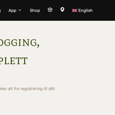
y
App
Shop
English
ogging,
plett
n alt fra registrering til ditt