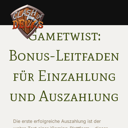
Skip
to
content
Gametwist:
Bonus-Leitfaden
für Einzahlung
und Auszahlung
Die erste erfolgreiche Auszahlung ist der