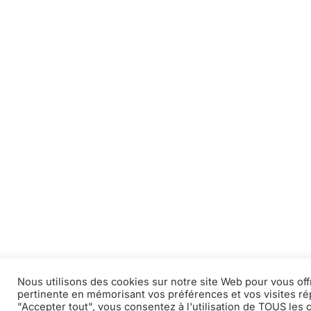
Nous utilisons des cookies sur notre site Web pour vous offr
pertinente en mémorisant vos préférences et vos visites ré
"Accepter tout", vous consentez à l'utilisation de TOUS les