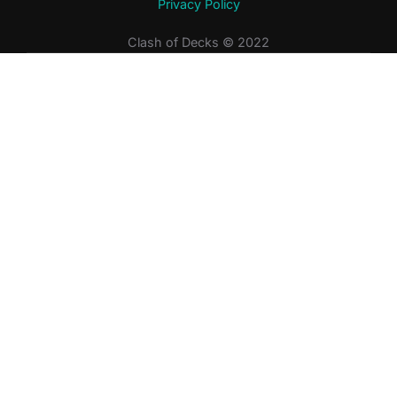
Privacy Policy
Clash of Decks © 2022