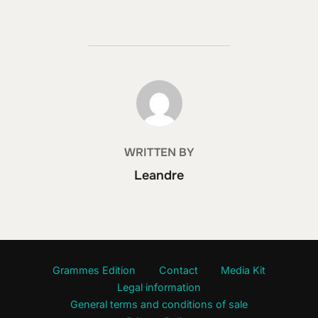
POST AUTHOR
WRITTEN BY
Leandre
Grammes Edition
Contact
Media Kit
Legal information
General terms and conditions of sale