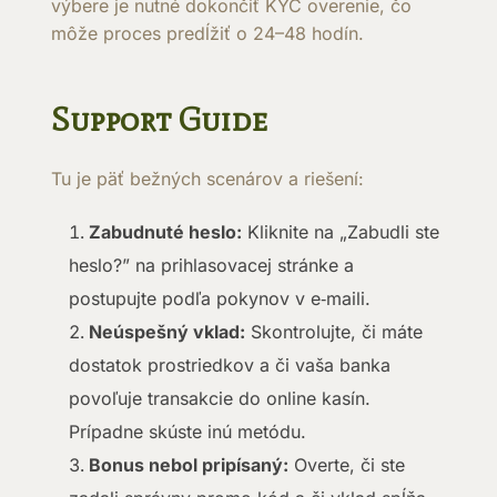
výbere je nutné dokončiť KYC overenie, čo
môže proces predĺžiť o 24–48 hodín.
Support Guide
Tu je päť bežných scenárov a riešení:
Zabudnuté heslo:
Kliknite na „Zabudli ste
heslo?” na prihlasovacej stránke a
postupujte podľa pokynov v e‑maili.
Neúspešný vklad:
Skontrolujte, či máte
dostatok prostriedkov a či vaša banka
povoľuje transakcie do online kasín.
Prípadne skúste inú metódu.
Bonus nebol pripísaný:
Overte, či ste