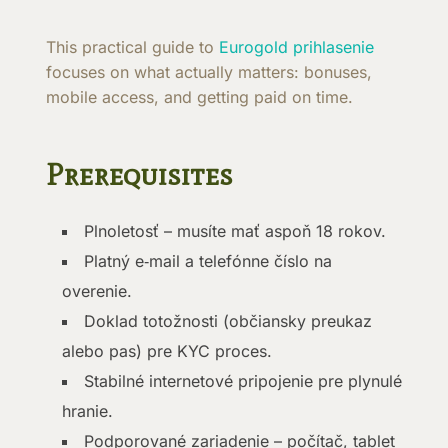
This practical guide to
Eurogold prihlasenie
focuses on what actually matters: bonuses,
mobile access, and getting paid on time.
Prerequisites
Plnoletosť – musíte mať aspoň 18 rokov.
Platný e‑mail a telefónne číslo na
overenie.
Doklad totožnosti (občiansky preukaz
alebo pas) pre KYC proces.
Stabilné internetové pripojenie pre plynulé
hranie.
Podporované zariadenie – počítač, tablet