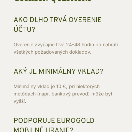
AKO DLHO TRVÁ OVERENIE
ÚČTU?
Overenie zvyčajne trvá 24–48 hodín po nahratí
všetkých požadovaných dokladov.
AKÝ JE MINIMÁLNY VKLAD?
Minimálny vklad je 10 €, pri niektorých
metódach (napr. bankový prevod) môže byť
vyšší.
PODPORUJE EUROGOLD
MOBILNÉ HRANIE?