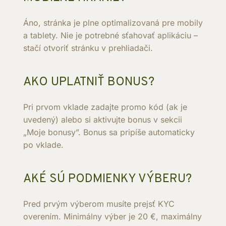
Áno, stránka je plne optimalizovaná pre mobily
a tablety. Nie je potrebné sťahovať aplikáciu –
stačí otvoriť stránku v prehliadači.
AKO UPLATNIŤ BONUS?
Pri prvom vklade zadajte promo kód (ak je
uvedený) alebo si aktivujte bonus v sekcii
„Moje bonusy”. Bonus sa pripíše automaticky
po vklade.
AKÉ SÚ PODMIENKY VÝBERU?
Pred prvým výberom musíte prejsť KYC
overením. Minimálny výber je 20 €, maximálny