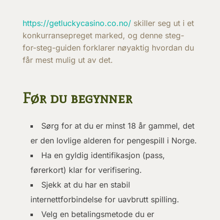
https://getluckycasino.co.no/
skiller seg ut i et
konkurransepreget marked, og denne steg-
for-steg-guiden forklarer nøyaktig hvordan du
får mest mulig ut av det.
Før du begynner
Sørg for at du er minst 18 år gammel, det
er den lovlige alderen for pengespill i Norge.
Ha en gyldig identifikasjon (pass,
førerkort) klar for verifisering.
Sjekk at du har en stabil
internettforbindelse for uavbrutt spilling.
Velg en betalingsmetode du er