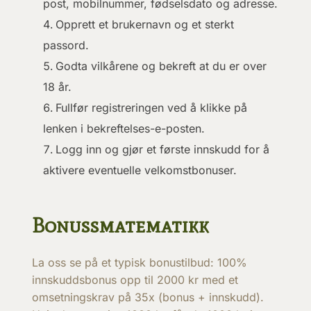
post, mobilnummer, fødselsdato og adresse.
Opprett et brukernavn og et sterkt
passord.
Godta vilkårene og bekreft at du er over
18 år.
Fullfør registreringen ved å klikke på
lenken i bekreftelses-e-posten.
Logg inn og gjør et første innskudd for å
aktivere eventuelle velkomstbonuser.
Bonussmatematikk
La oss se på et typisk bonustilbud: 100%
innskuddsbonus opp til 2000 kr med et
omsetningskrav på 35x (bonus + innskudd).