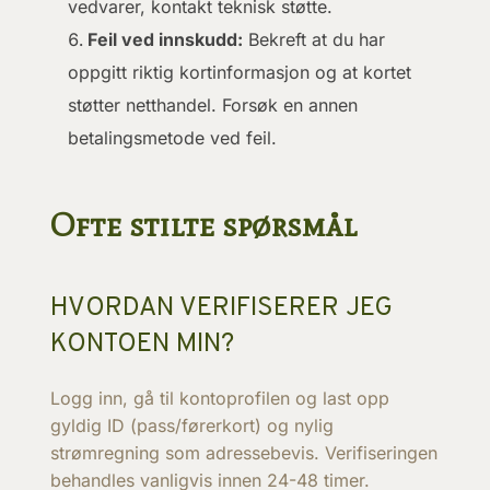
vedvarer, kontakt teknisk støtte.
Feil ved innskudd:
Bekreft at du har
oppgitt riktig kortinformasjon og at kortet
støtter netthandel. Forsøk en annen
betalingsmetode ved feil.
Ofte stilte spørsmål
HVORDAN VERIFISERER JEG
KONTOEN MIN?
Logg inn, gå til kontoprofilen og last opp
gyldig ID (pass/førerkort) og nylig
strømregning som adressebevis. Verifiseringen
behandles vanligvis innen 24-48 timer.