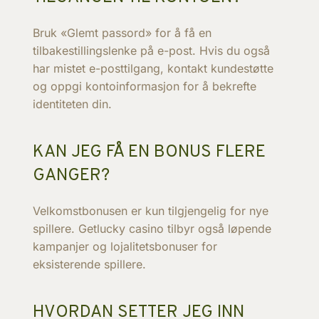
Bruk «Glemt passord» for å få en
tilbakestillingslenke på e-post. Hvis du også
har mistet e-posttilgang, kontakt kundestøtte
og oppgi kontoinformasjon for å bekrefte
identiteten din.
KAN JEG FÅ EN BONUS FLERE
GANGER?
Velkomstbonusen er kun tilgjengelig for nye
spillere. Getlucky casino tilbyr også løpende
kampanjer og lojalitetsbonuser for
eksisterende spillere.
HVORDAN SETTER JEG INN