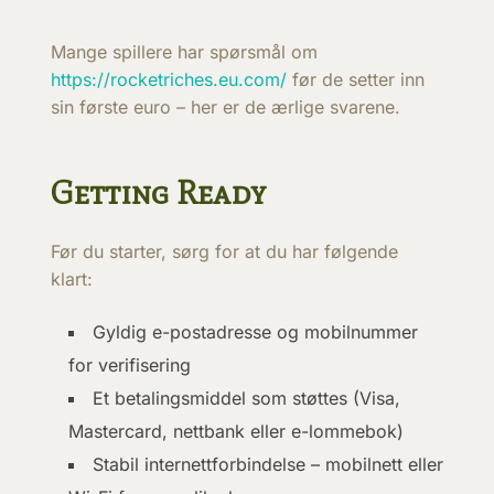
Mange spillere har spørsmål om
https://rocketriches.eu.com/
før de setter inn
sin første euro – her er de ærlige svarene.
Getting Ready
Før du starter, sørg for at du har følgende
klart:
Gyldig e-postadresse og mobilnummer
for verifisering
Et betalingsmiddel som støttes (Visa,
Mastercard, nettbank eller e-lommebok)
Stabil internettforbindelse – mobilnett eller