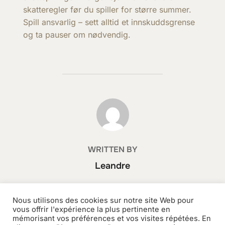
skatteregler før du spiller for større summer.
Spill ansvarlig – sett alltid et innskuddsgrense
og ta pauser om nødvendig.
POST AUTHOR
WRITTEN BY
Leandre
Nous utilisons des cookies sur notre site Web pour
vous offrir l'expérience la plus pertinente en
mémorisant vos préférences et vos visites répétées. En