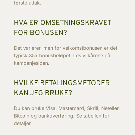
første uttak.
HVA ER OMSETNINGSKRAVET
FOR BONUSEN?
Det varierer, men for velkomstbonusen er det
typisk 35x bonusbeløpet. Les vilkårene på
kampanjesiden.
HVILKE BETALINGSMETODER
KAN JEG BRUKE?
Du kan bruke Visa, Mastercard, Skrill, Neteller,
Bitcoin og bankoverføring. Se tabellen for
detaljer.