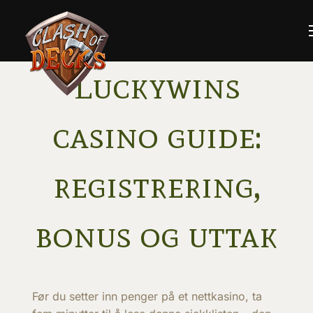
Skip
to
content
Luckywins
casino guide:
registrering,
bonus og uttak
Før du setter inn penger på et nettkasino, ta