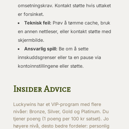
omsetningskrav. Kontakt støtte hvis uttaket
er forsinket.
Teknisk feil:
Prøv å tømme cache, bruk
en annen nettleser, eller kontakt støtte med
skjermbilde.
Ansvarlig spill:
Be om å sette
innskuddsgrenser eller ta en pause via
kontoinnstillingene eller støtte.
Insider Advice
Luckywins har et VIP-program med flere
nivåer: Bronze, Silver, Gold og Platinum. Du
tjener poeng (1 poeng per 100 kr satset). Jo
høyere nivå, desto bedre fordeler: personlig