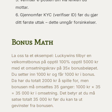
mottar.
Gjennomfør KYC (verifiser ID) før du gjør
ditt første uttak – dette unngår forsinkelser.
Bonus Math
La oss ta et eksempel: Luckywins tilbyr en
velkomstbonus på opptil 100% opptil 5000 kr
med et omsetningskrav på 35x bonusbeløpet.
Du setter inn 1000 kr og får 1000 kr i bonus.
Da har du totalt 2000 kr å spille for, men
bonusen må omsettes 35 ganger: 1000 kr × 35
= 35 000 kr i omsetning. Det betyr at du må
satse totalt 35 000 kr før du kan ta ut
gevinster fra bonusen.