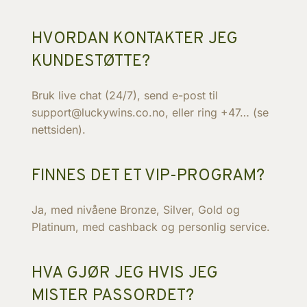
HVORDAN KONTAKTER JEG
KUNDESTØTTE?
Bruk live chat (24/7), send e-post til
support@luckywins.co.no, eller ring +47… (se
nettsiden).
FINNES DET ET VIP-PROGRAM?
Ja, med nivåene Bronze, Silver, Gold og
Platinum, med cashback og personlig service.
HVA GJØR JEG HVIS JEG
MISTER PASSORDET?