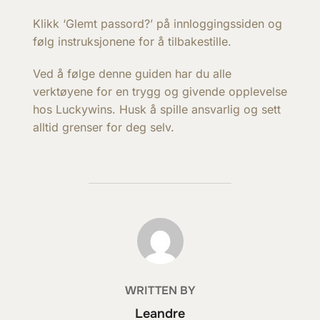
Klikk ‘Glemt passord?’ på innloggingssiden og
følg instruksjonene for å tilbakestille.
Ved å følge denne guiden har du alle
verktøyene for en trygg og givende opplevelse
hos Luckywins. Husk å spille ansvarlig og sett
alltid grenser for deg selv.
POST AUTHOR
WRITTEN BY
Leandre