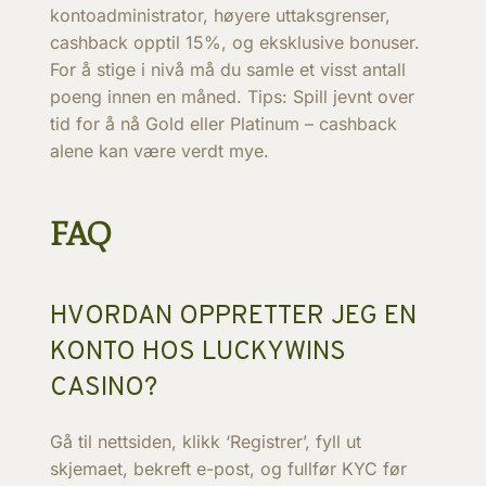
kontoadministrator, høyere uttaksgrenser,
cashback opptil 15%, og eksklusive bonuser.
For å stige i nivå må du samle et visst antall
poeng innen en måned. Tips: Spill jevnt over
tid for å nå Gold eller Platinum – cashback
alene kan være verdt mye.
FAQ
HVORDAN OPPRETTER JEG EN
KONTO HOS LUCKYWINS
CASINO?
Gå til nettsiden, klikk ‘Registrer’, fyll ut
skjemaet, bekreft e-post, og fullfør KYC før