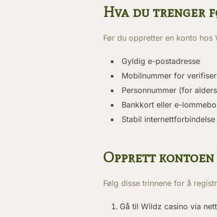
Hva du trenger f
Før du oppretter en konto hos 
Gyldig e-postadresse
Mobilnummer for verifiser
Personnummer (for alders-
Bankkort eller e-lommebo
Stabil internettforbindelse
Opprett kontoen
Følg disse trinnene for å regis
Gå til Wildz casino via ne