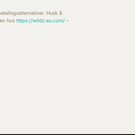
betalingsalternativer. Husk å
isen hos
https://wildz.eu.com/
–