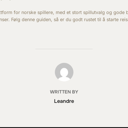
ttform for norske spillere, med et stort spillutvalg og gode 
nser. Følg denne guiden, så er du godt rustet til å starte re
POST AUTHOR
WRITTEN BY
Leandre