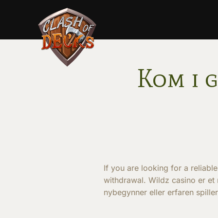
Skip
to
content
Kom i 
If you are looking for a reliabl
withdrawal. Wildz casino er et
nybegynner eller erfaren spille