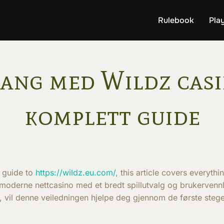
Rulebook
Pla
gang med Wildz casi
komplett guide
e guide to
https://wildz.eu.com/
, this article covers everythi
 moderne nettcasino med et bredt spillutvalg og brukervennl
r, vil denne veiledningen hjelpe deg gjennom de første steg