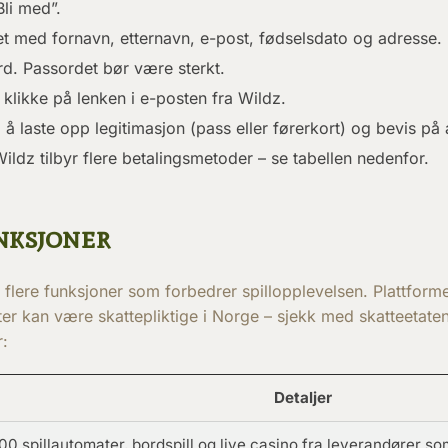
Bli med”.
aet med fornavn, etternavn, e-post, fødselsdato og adresse.
d. Passordet bør være sterkt.
 klikke på lenken i e-posten fra Wildz.
å laste opp legitimasjon (pass eller førerkort) og bevis på
Wildz tilbyr flere betalingsmetoder – se tabellen nedenfor.
nksjoner
 flere funksjoner som forbedrer spillopplevelsen. Plattforme
 kan være skattepliktige i Norge – sjekk med skatteetaten
r:
Detaljer
0 spillautomater, bordspill og live casino fra leverandører s