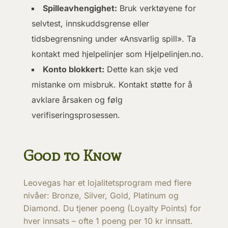
Spilleavhengighet:
Bruk verktøyene for
selvtest, innskuddsgrense eller
tidsbegrensning under «Ansvarlig spill». Ta
kontakt med hjelpelinjer som Hjelpelinjen.no.
Konto blokkert:
Dette kan skje ved
mistanke om misbruk. Kontakt støtte for å
avklare årsaken og følg
verifiseringsprosessen.
Good to Know
Leovegas har et lojalitetsprogram med flere
nivåer: Bronze, Silver, Gold, Platinum og
Diamond. Du tjener poeng (Loyalty Points) for
hver innsats – ofte 1 poeng per 10 kr innsatt.