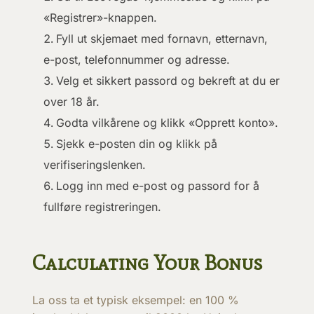
«Registrer»-knappen.
Fyll ut skjemaet med fornavn, etternavn,
e-post, telefonnummer og adresse.
Velg et sikkert passord og bekreft at du er
over 18 år.
Godta vilkårene og klikk «Opprett konto».
Sjekk e-posten din og klikk på
verifiseringslenken.
Logg inn med e-post og passord for å
fullføre registreringen.
Calculating Your Bonus
La oss ta et typisk eksempel: en 100 %