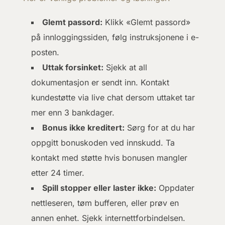
Glemt passord:
Klikk «Glemt passord»
på innloggingssiden, følg instruksjonene i e-
posten.
Uttak forsinket:
Sjekk at all
dokumentasjon er sendt inn. Kontakt
kundestøtte via live chat dersom uttaket tar
mer enn 3 bankdager.
Bonus ikke kreditert:
Sørg for at du har
oppgitt bonuskoden ved innskudd. Ta
kontakt med støtte hvis bonusen mangler
etter 24 timer.
Spill stopper eller laster ikke:
Oppdater
nettleseren, tøm bufferen, eller prøv en
annen enhet. Sjekk internettforbindelsen.