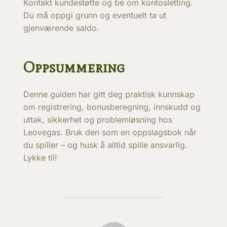
Kontakt kundestøtte og be om kontosletting.
Du må oppgi grunn og eventuelt ta ut
gjenværende saldo.
Oppsummering
Denne guiden har gitt deg praktisk kunnskap
om registrering, bonusberegning, innskudd og
uttak, sikkerhet og problemløsning hos
Leovegas. Bruk den som en oppslagsbok når
du spiller – og husk å alltid spille ansvarlig.
Lykke til!