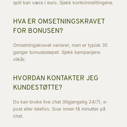
spill kan være i euro. Sjekk kontoinnstillingene.
HVA ER OMSETNINGSKRAVET
FOR BONUSEN?
Omsetningskravet varierer, men er typisk 35
ganger bonusbeløpet. Sjekk kampanjens
vilkår.
HVORDAN KONTAKTER JEG
KUNDESTØTTE?
Du kan bruke live chat (tilgjengelig 24/7), e-
post eller telefon. Svar innen få minutter på
chat.