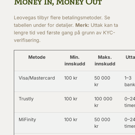
Money In, Money Out
Leovegas tilbyr flere betalingsmetoder. Se
tabellen under for detaljer.
Merk:
Uttak kan ta
lengre tid ved første gang på grunn av KYC-
verifisering.
Metode
Min.
Maks.
Utt
innskudd
innskudd
Visa/Mastercard
100 kr
50 000
1–3
kr
bank
Trustly
100 kr
100 000
0–2
kr
time
MiFinity
100 kr
50 000
0–2
kr
time