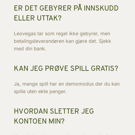
ER DET GEBYRER PÅ INNSKUDD
ELLER UTTAK?
Leovegas tar som regel ikke gebyrer, men
betalingsleverandøren kan gjøre det. Sjekk
med din bank.
KAN JEG PRØVE SPILL GRATIS?
Ja, mange spill har en demomodus der du kan
spille uten ekte penger.
HVORDAN SLETTER JEG
KONTOEN MIN?