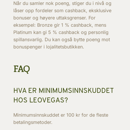
Når du samler nok poeng, stiger du i nivå og
låser opp fordeler som cashback, eksklusive
bonuser og høyere uttaksgrenser. For
eksempel: Bronze gir 1 % cashback, mens
Platinum kan gi 5 % cashback og personlig
spillansvarlig. Du kan også bytte poeng mot
bonuspenger i lojalitetsbutikken.
FAQ
HVA ER MINIMUMSINNSKUDDET
HOS LEOVEGAS?
Minimumsinnskuddet er 100 kr for de fleste
betalingsmetoder.