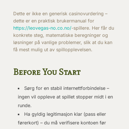
Dette er ikke en generisk casinovurdering –
dette er en praktisk brukermanual for
https://leovegas-no.co.no/
-spillere. Her får du
konkrete steg, matematiske beregninger og
løsninger på vanlige problemer, slik at du kan
få mest mulig ut av spillopplevelsen.
Before You Start
Sørg for en stabil internettforbindelse –
ingen vil oppleve at spillet stopper midt i en
runde.
Ha gyldig legitimasjon klar (pass eller
førerkort) – du må verifisere kontoen før