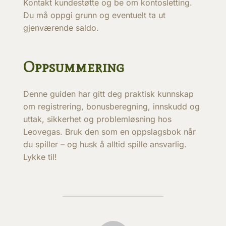
Kontakt kundestøtte og be om kontosletting.
Du må oppgi grunn og eventuelt ta ut
gjenværende saldo.
Oppsummering
Denne guiden har gitt deg praktisk kunnskap
om registrering, bonusberegning, innskudd og
uttak, sikkerhet og problemløsning hos
Leovegas. Bruk den som en oppslagsbok når
du spiller – og husk å alltid spille ansvarlig.
Lykke til!