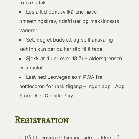
første uttak.
Les alltid bonusvilkårene nøye –
omsetningskrav, tidsfrister og maksinnsats
varierer.
Sett deg et budsjett og spill ansvarlig –
sett inn kun det du har råd til å tape.
Sjekk at du er over 18 år – aldersgrensen
er absolutt.
Last ned Leovegas som PWA fra
nettleseren for rask tilgang – ingen app i App
Store eller Google Play.
Registration
Gå til Leovegas’ hjemmeside og klikk på