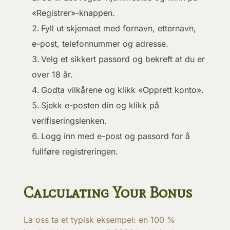
«Registrer»-knappen.
Fyll ut skjemaet med fornavn, etternavn,
e-post, telefonnummer og adresse.
Velg et sikkert passord og bekreft at du er
over 18 år.
Godta vilkårene og klikk «Opprett konto».
Sjekk e-posten din og klikk på
verifiseringslenken.
Logg inn med e-post og passord for å
fullføre registreringen.
Calculating Your Bonus
La oss ta et typisk eksempel: en 100 %