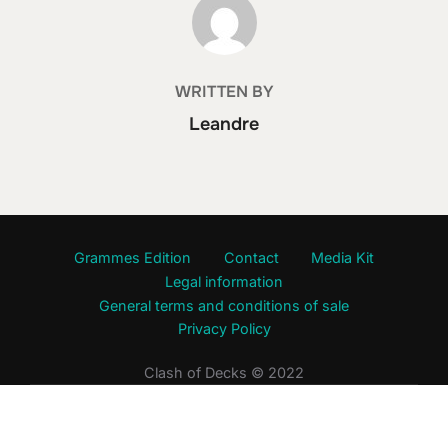
POST AUTHOR
WRITTEN BY
Leandre
Grammes Edition
Contact
Media Kit
Legal information
General terms and conditions of sale
Privacy Policy
Clash of Decks © 2022