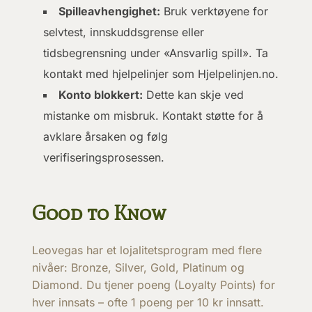
Spilleavhengighet:
Bruk verktøyene for
selvtest, innskuddsgrense eller
tidsbegrensning under «Ansvarlig spill». Ta
kontakt med hjelpelinjer som Hjelpelinjen.no.
Konto blokkert:
Dette kan skje ved
mistanke om misbruk. Kontakt støtte for å
avklare årsaken og følg
verifiseringsprosessen.
Good to Know
Leovegas har et lojalitetsprogram med flere
nivåer: Bronze, Silver, Gold, Platinum og
Diamond. Du tjener poeng (Loyalty Points) for
hver innsats – ofte 1 poeng per 10 kr innsatt.