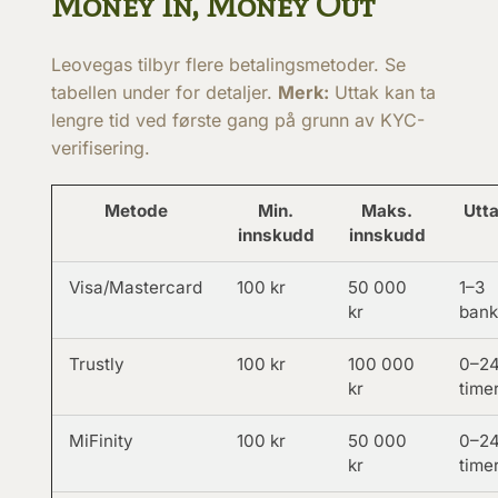
Money In, Money Out
Leovegas tilbyr flere betalingsmetoder. Se
tabellen under for detaljer.
Merk:
Uttak kan ta
lengre tid ved første gang på grunn av KYC-
verifisering.
Metode
Min.
Maks.
Utt
innskudd
innskudd
Visa/Mastercard
100 kr
50 000
1–3
kr
bank
Trustly
100 kr
100 000
0–2
kr
time
MiFinity
100 kr
50 000
0–2
kr
time