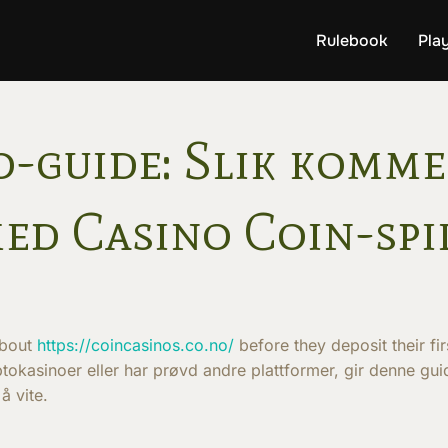
Rulebook
Pla
-guide: Slik komme
ed Casino Coin-spi
about
https://coincasinos.co.no/
before they deposit their fi
ptokasinoer eller har prøvd andre plattformer, gir denne gu
å vite.