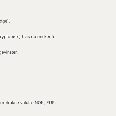
Edge).
kryptobørs) hvis du ønsker å
gevinster.
 foretrukne valuta (NOK, EUR,