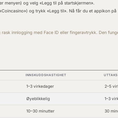
ler menyen) og velg «Legg til på startskjermen».
«Coincasino») og trykk «Legg til». Nå får du et appikon på
 rask innlogging med Face ID eller fingeravtrykk. Den fun
INNSKUDDSHASTIGHET
UTTAKS
1–3 virkedager
2–5 vi
Øyeblikkelig
1–3 vi
10–30 minutter
30 minu