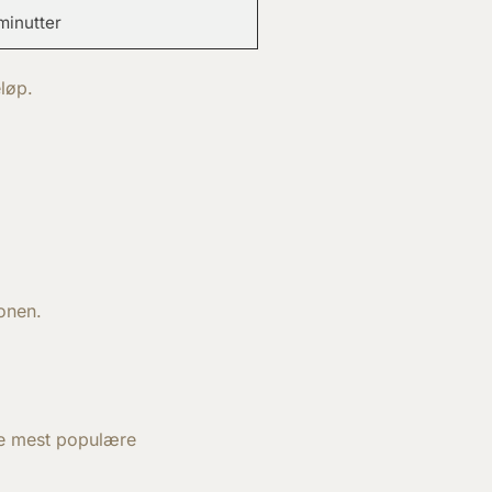
minutter
løp.
jonen.
de mest populære