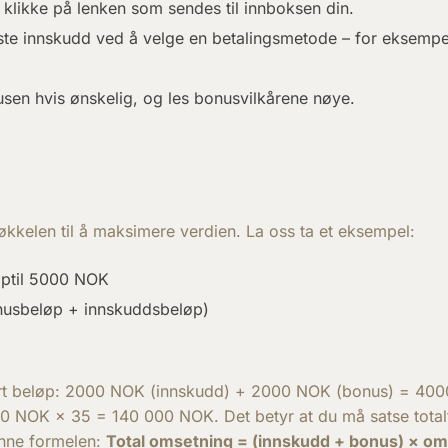
 klikke på lenken som sendes til innboksen din.
ørste innskudd ved å velge en betalingsmetode – for eksempel
sen hvis ønskelig, og les bonusvilkårene nøye.
kkelen til å maksimere verdien. La oss ta et eksempel:
ptil 5000 NOK
nusbeløp + innskuddsbeløp)
bart beløp: 2000 NOK (innskudd) + 2000 NOK (bonus) = 4000
 NOK × 35 = 140 000 NOK. Det betyr at du må satse totalt
enne formelen:
Total omsetning = (innskudd + bonus) × o