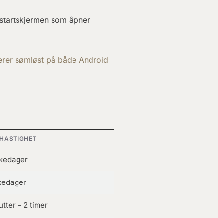
 startskjermen som åpner
gerer sømløst på både Android
HASTIGHET
rkedager
rkedager
tter – 2 timer