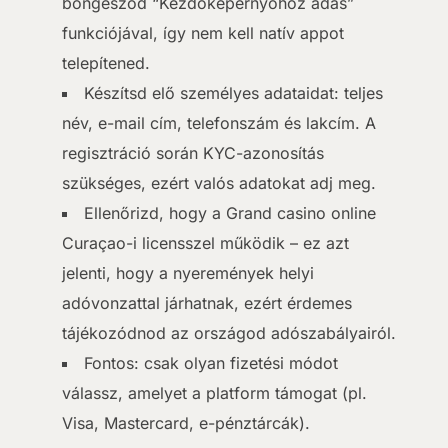
böngésződ “Kezdőképernyőhöz adás”
funkciójával, így nem kell natív appot
telepítened.
Készítsd elő személyes adataidat: teljes
név, e-mail cím, telefonszám és lakcím. A
regisztráció során KYC-azonosítás
szükséges, ezért valós adatokat adj meg.
Ellenőrizd, hogy a Grand casino online
Curaçao-i licensszel működik – ez azt
jelenti, hogy a nyeremények helyi
adóvonzattal járhatnak, ezért érdemes
tájékozódnod az országod adószabályairól.
Fontos: csak olyan fizetési módot
válassz, amelyet a platform támogat (pl.
Visa, Mastercard, e-pénztárcák).