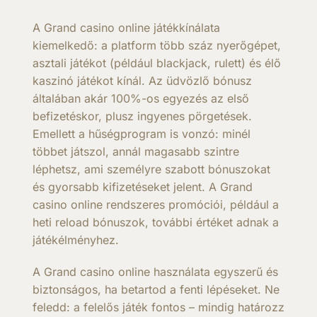
A Grand casino online játékkínálata
kiemelkedő: a platform több száz nyerőgépet,
asztali játékot (például blackjack, rulett) és élő
kaszinó játékot kínál. Az üdvözlő bónusz
általában akár 100%-os egyezés az első
befizetéskor, plusz ingyenes pörgetések.
Emellett a hűségprogram is vonzó: minél
többet játszol, annál magasabb szintre
léphetsz, ami személyre szabott bónuszokat
és gyorsabb kifizetéseket jelent. A Grand
casino online rendszeres promóciói, például a
heti reload bónuszok, további értéket adnak a
játékélményhez.
A Grand casino online használata egyszerű és
biztonságos, ha betartod a fenti lépéseket. Ne
feledd: a felelős játék fontos – mindig határozz