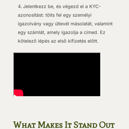
Jelentkezz be, és végezd el a KYC-
azonosítást: tölts fel egy személyi
igazolvány vagy útlevél másolatát, valamint
egy számlát, amely igazolja a címed. Ez
kötelező lépés az első kifizetés előtt.
What Makes It Stand Out