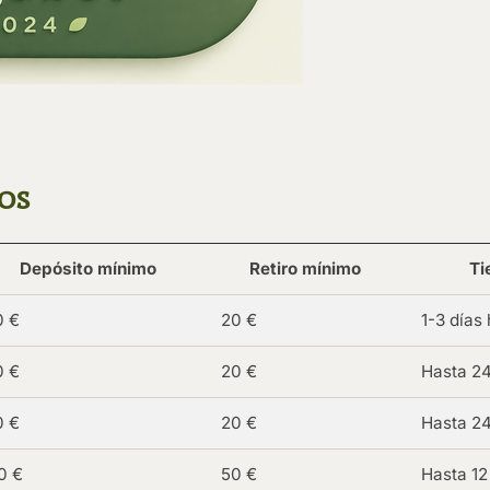
os
Depósito mínimo
Retiro mínimo
Ti
0 €
20 €
1-3 días
0 €
20 €
Hasta 2
0 €
20 €
Hasta 2
0 €
50 €
Hasta 12