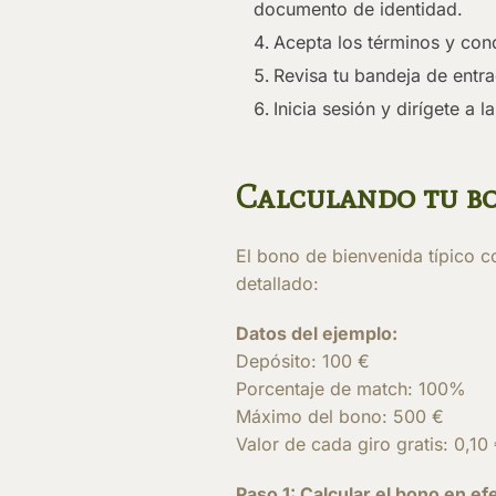
documento de identidad.
Acepta los términos y con
Revisa tu bandeja de entrad
Inicia sesión y dirígete a 
Calculando tu b
El bono de bienvenida típico 
detallado:
Datos del ejemplo:
Depósito: 100 €
Porcentaje de match: 100%
Máximo del bono: 500 €
Valor de cada giro gratis: 0,10
Paso 1: Calcular el bono en ef