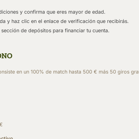
diciones y confirma que eres mayor de edad.
a y haz clic en el enlace de verificación que recibirás.
la sección de depósitos para financiar tu cuenta.
ono
consiste en un 100% de match hasta 500 € más 50 giros gra
 €
ectivo