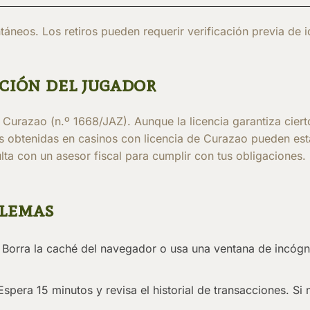
táneos. Los retiros pueden requerir verificación previa de 
cción del jugador
 Curazao (n.º 1668/JAZ). Aunque la licencia garantiza cier
s obtenidas en casinos con licencia de Curazao pueden esta
lta con un asesor fiscal para cumplir con tus obligaciones.
blemas
Borra la caché del navegador o usa una ventana de incógnit
spera 15 minutos y revisa el historial de transacciones. Si