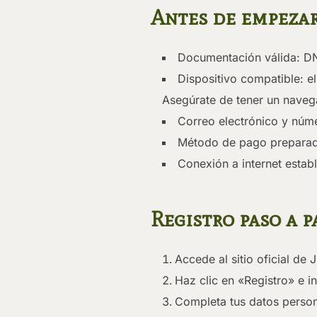
Antes de empeza
Documentación válida: DNI
Dispositivo compatible: e
Asegúrate de tener un naveg
Correo electrónico y núme
Método de pago preparado
Conexión a internet establ
Registro paso a p
Accede al sitio oficial de
Haz clic en «Registro» e i
Completa tus datos person