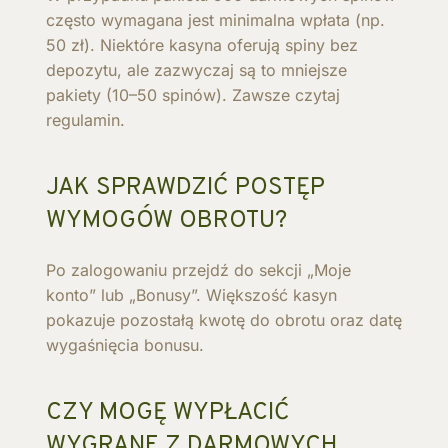
często wymagana jest minimalna wpłata (np.
50 zł). Niektóre kasyna oferują spiny bez
depozytu, ale zazwyczaj są to mniejsze
pakiety (10–50 spinów). Zawsze czytaj
regulamin.
JAK SPRAWDZIĆ POSTĘP
WYMOGÓW OBROTU?
Po zalogowaniu przejdź do sekcji „Moje
konto” lub „Bonusy”. Większość kasyn
pokazuje pozostałą kwotę do obrotu oraz datę
wygaśnięcia bonusu.
CZY MOGĘ WYPŁACIĆ
WYGRANE Z DARMOWYCH