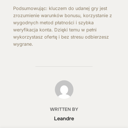
Podsumowując: kluczem do udanej gry jest
zrozumienie warunków bonusu, korzystanie z
wygodnych metod płatności i szybka
weryfikacja konta. Dzięki temu w pełni
wykorzystasz ofertę i bez stresu odbierzesz
wygrane.
POST AUTHOR
WRITTEN BY
Leandre