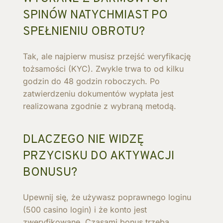
SPINÓW NATYCHMIAST PO
SPEŁNIENIU OBROTU?
Tak, ale najpierw musisz przejść weryfikację
tożsamości (KYC). Zwykle trwa to od kilku
godzin do 48 godzin roboczych. Po
zatwierdzeniu dokumentów wypłata jest
realizowana zgodnie z wybraną metodą.
DLACZEGO NIE WIDZĘ
PRZYCISKU DO AKTYWACJI
BONUSU?
Upewnij się, że używasz poprawnego loginu
(500 casino login) i że konto jest
zweryfikowane. Czasami bonus trzeba