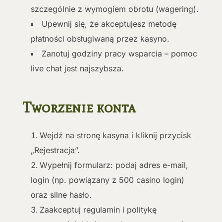
szczególnie z wymogiem obrotu (wagering).
Upewnij się, że akceptujesz metodę
płatności obsługiwaną przez kasyno.
Zanotuj godziny pracy wsparcia – pomoc
live chat jest najszybsza.
Tworzenie konta
Wejdź na stronę kasyna i kliknij przycisk
„Rejestracja”.
Wypełnij formularz: podaj adres e-mail,
login (np. powiązany z 500 casino login)
oraz silne hasło.
Zaakceptuj regulamin i politykę