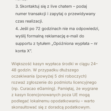
Skontaktuj się z live chatem – podaj
numer transakcji i zapytaj o przewidywany
czas realizacji.
Jeśli po 72 godzinach nie ma odpowiedzi,
wyślij formalną reklamację e-mail do
supportu z tytułem „Opóźniona wypłata – nr
konta X”.
Większość kasyn wypłaca środki w ciągu 24–
48 godzin. W przypadku dłuższego
oczekiwania (powyżej 5 dni roboczych)
rozważ zgłoszenie do podmiotu licencyjnego
(np. Curacao eGaming). Pamiętaj, że wygrane
z kasyn licencjonowanych poza UE mogą
podlegać lokalnemu opodatkowaniu – warto
skonsultować się z doradcą podatkowym.