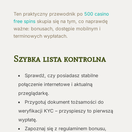
Ten praktyczny przewodnik po
500 casino
free spins
skupia się na tym, co naprawdę
ważne: bonusach, dostępie mobilnym i
terminowych wypłatach.
Szybka lista kontrolna
Sprawdź, czy posiadasz stabilne
połączenie internetowe i aktualną
przeglądarkę.
Przygotuj dokument tożsamości do
weryfikacji KYC – przyspieszy to pierwszą
wypłatę.
Zapoznaj się z regulaminem bonusu,