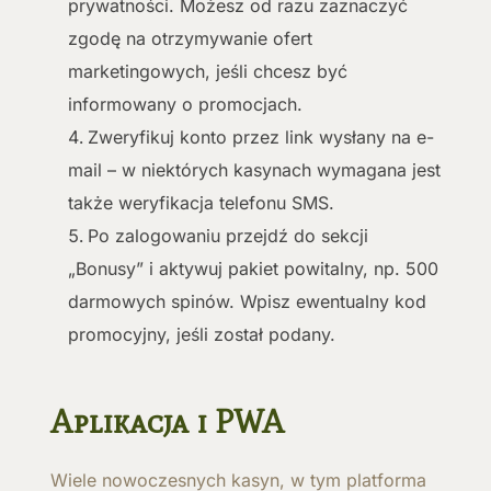
prywatności. Możesz od razu zaznaczyć
zgodę na otrzymywanie ofert
marketingowych, jeśli chcesz być
informowany o promocjach.
Zweryfikuj konto przez link wysłany na e-
mail – w niektórych kasynach wymagana jest
także weryfikacja telefonu SMS.
Po zalogowaniu przejdź do sekcji
„Bonusy” i aktywuj pakiet powitalny, np. 500
darmowych spinów. Wpisz ewentualny kod
promocyjny, jeśli został podany.
Aplikacja i PWA
Wiele nowoczesnych kasyn, w tym platforma