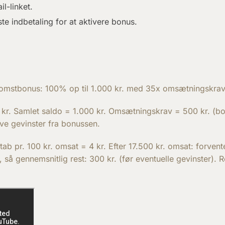
l-linket.
te indbetaling for at aktivere bonus.
komstbonus: 100% op til 1.000 kr. med 35x omsætningskra
kr. Samlet saldo = 1.000 kr. Omsætningskrav = 500 kr. (bo
æve gevinster fra bonussen.
tab pr. 100 kr. omsat = 4 kr. Efter 17.500 kr. omsat: forven
or, så gennemsnitlig rest: 300 kr. (før eventuelle gevinster).