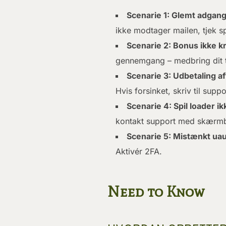
Scenarie 1: Glemt adgan
ikke modtager mailen, tjek
Scenarie 2: Bonus ikke kr
gennemgang – medbring dit t
Scenarie 3: Udbetaling a
Hvis forsinket, skriv til suppo
Scenarie 4: Spil loader ik
kontakt support med skærmbi
Scenarie 5: Mistænkt uau
Aktivér 2FA.
Need to Know