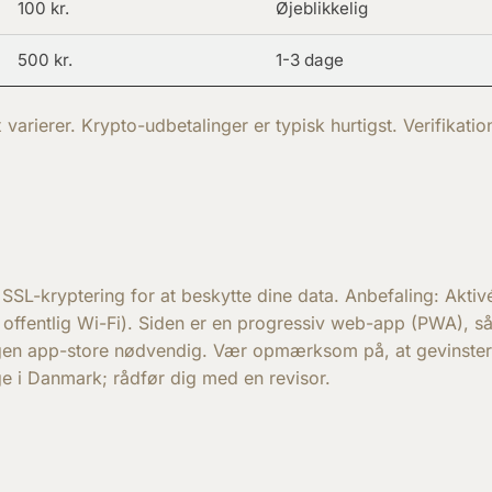
100 kr.
Øjeblikkelig
500 kr.
1-3 dage
 varierer. Krypto-udbetalinger er typisk hurtigst. Verifikati
SL-kryptering for at beskytte dine data. Anbefaling: Aktivér
ffentlig Wi-Fi). Siden er en progressiv web-app (PWA), så d
gen app-store nødvendig. Vær opmærksom på, at gevinster
ge i Danmark; rådfør dig med en revisor.