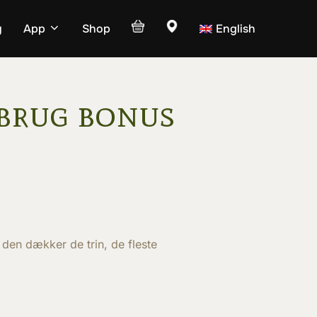
y
App
Shop
English
 brug bonus
– den dækker de trin, de fleste