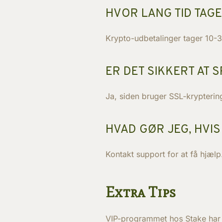
HVOR LANG TID TAG
Krypto-udbetalinger tager 10-3
ER DET SIKKERT AT S
Ja, siden bruger SSL-krypterin
HVAD GØR JEG, HVI
Kontakt support for at få hjælp
Extra Tips
VIP-programmet hos Stake har f