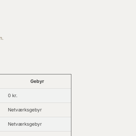
n.
Gebyr
0 kr.
Netværksgebyr
Netværksgebyr