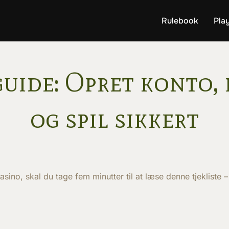
Rulebook
Pla
guide: Opret konto,
og spil sikkert
asino, skal du tage fem minutter til at læse denne tjekliste 