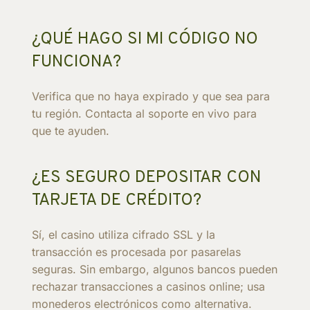
¿QUÉ HAGO SI MI CÓDIGO NO
FUNCIONA?
Verifica que no haya expirado y que sea para
tu región. Contacta al soporte en vivo para
que te ayuden.
¿ES SEGURO DEPOSITAR CON
TARJETA DE CRÉDITO?
Sí, el casino utiliza cifrado SSL y la
transacción es procesada por pasarelas
seguras. Sin embargo, algunos bancos pueden
rechazar transacciones a casinos online; usa
monederos electrónicos como alternativa.