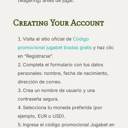
(wagering) antes de jugar.
Creating Your Account
Visita el sitio oficial de
Código
promocional jugabet tiradas gratis
y haz clic
en “Registrarse”.
Completa el formulario con tus datos
personales: nombre, fecha de nacimiento,
dirección de correo.
Crea un nombre de usuario y una
contraseña segura.
Selecciona tu moneda preferida (por
ejemplo, EUR o USD).
Ingresa el código promocional Jugabet en