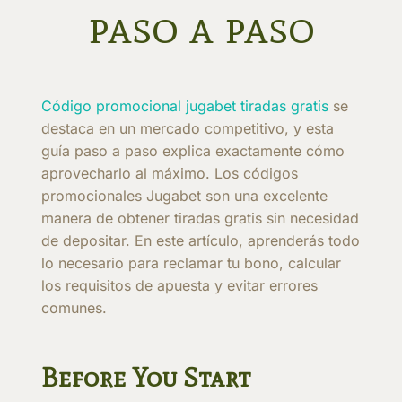
paso a paso
Código promocional jugabet tiradas gratis
se
destaca en un mercado competitivo, y esta
guía paso a paso explica exactamente cómo
aprovecharlo al máximo. Los códigos
promocionales Jugabet son una excelente
manera de obtener tiradas gratis sin necesidad
de depositar. En este artículo, aprenderás todo
lo necesario para reclamar tu bono, calcular
los requisitos de apuesta y evitar errores
comunes.
Before You Start