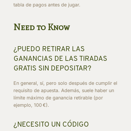
tabla de pagos antes de jugar.
Need to Know
¿PUEDO RETIRAR LAS
GANANCIAS DE LAS TIRADAS
GRATIS SIN DEPOSITAR?
En general, sí, pero solo después de cumplir el
requisito de apuesta. Además, suele haber un
límite máximo de ganancia retirable (por
ejemplo, 100 €).
¿NECESITO UN CÓDIGO