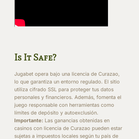
Is It Safe?
Jugabet opera bajo una licencia de Curazao,
lo que garantiza un entorno regulado. El sitio
utiliza cifrado SSL para proteger tus datos
personales y financieros. Además, fomenta el
juego responsable con herramientas como
límites de depósito y autoexclusión.
Importante:
Las ganancias obtenidas en
casinos con licencia de Curazao pueden estar
sujetas a impuestos locales según tu país de