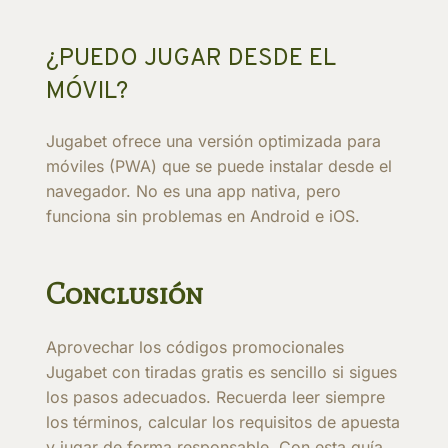
¿PUEDO JUGAR DESDE EL
MÓVIL?
Jugabet ofrece una versión optimizada para
móviles (PWA) que se puede instalar desde el
navegador. No es una app nativa, pero
funciona sin problemas en Android e iOS.
Conclusión
Aprovechar los códigos promocionales
Jugabet con tiradas gratis es sencillo si sigues
los pasos adecuados. Recuerda leer siempre
los términos, calcular los requisitos de apuesta
y jugar de forma responsable. Con esta guía,